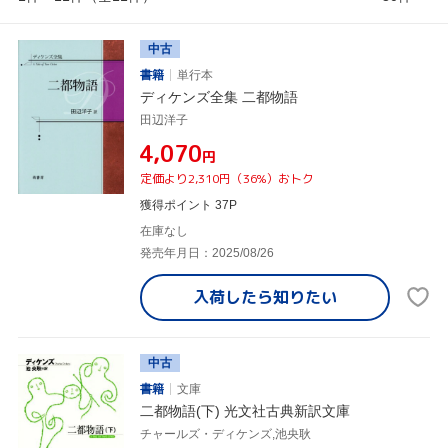
中古
書籍
単行本
ディケンズ全集 二都物語
田辺洋子
¥4,070
円
定価より2,310円（36%）おトク
獲得ポイント 37P
在庫なし
発売年月日：2025/08/26
入荷したら
知りたい
中古
書籍
文庫
二都物語(下) 光文社古典新訳文庫
チャールズ・ディケンズ,池央耿