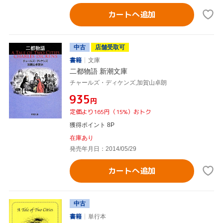
カートへ追加
中古
店舗受取可
書籍
文庫
二都物語 新潮文庫
チャールズ・ディケンズ,加賀山卓朗
¥935
円
定価より165円（15%）おトク
獲得ポイント 8P
在庫あり
発売年月日：2014/05/29
カートへ追加
中古
書籍
単行本