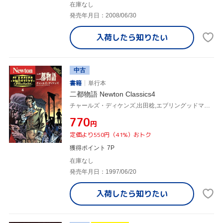
在庫なし
発売年月日：2008/06/30
入荷したら
知りたい
中古
書籍
単行本
二都物語 Newton Classics4
チャールズ・ディケンズ,出田稔,エブリングッドマン,ジョーオーランド,スチュアートクリスティ,山田直道
¥770
円
定価より550円（41%）おトク
獲得ポイント 7P
在庫なし
発売年月日：1997/06/20
入荷したら
知りたい