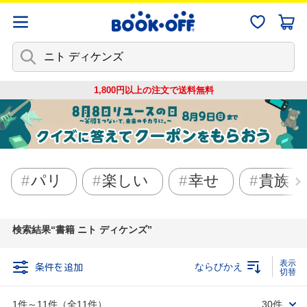
1,800円以上の注文で
送料無料
パリ
楽しい
幸せ
貴族
検索結果
書籍 ニト ディケンズ
条件を追加
ならびかえ
1件～11件（全11件）
30件