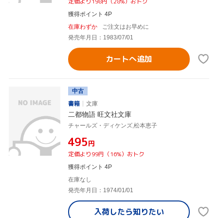
定価より198円（28%）おトク
獲得ポイント 4P
在庫わずか
ご注文はお早めに
発売年月日：1983/07/01
カートへ追加
中古
書籍
文庫
二都物語 旺文社文庫
チャールズ・ディケンズ,松本恵子
¥495
円
定価より99円（16%）おトク
獲得ポイント 4P
在庫なし
発売年月日：1974/01/01
入荷したら
知りたい