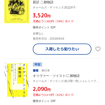
新訳 二都物語
チャールズ・ディケンズ,田辺洋子
¥3,520
円
定価より1,980円（36%）おトク
獲得ポイント 32P
在庫なし
発売年月日：2010/04/16
入荷したら
知りたい
中古
書籍
単行本
オリヴァー・ツイスト/二都物語
チャールズ・ディケンズ,島川聖一郎,ジェレミーブロック,マークフィッツギボンズ
¥2,090
円
定価より3,410円（62%）おトク
獲得ポイント 19P