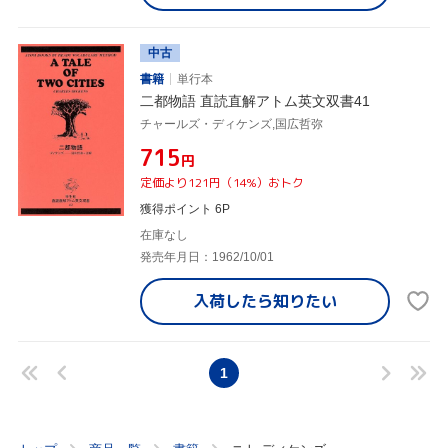
中古
書籍
単行本
二都物語 直読直解アトム英文双書41
チャールズ・ディケンズ,国広哲弥
¥715
円
定価より121円（14%）おトク
獲得ポイント 6P
在庫なし
発売年月日：1962/10/01
入荷したら
知りたい
1