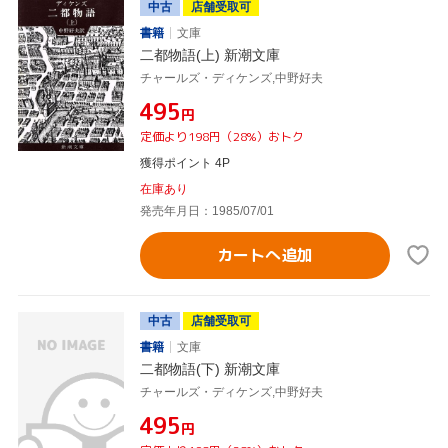
中古
店舗受取可
書籍
文庫
二都物語(上) 新潮文庫
チャールズ・ディケンズ,中野好夫
¥495
円
定価より198円（28%）おトク
獲得ポイント 4P
在庫あり
発売年月日：1985/07/01
カートへ追加
中古
店舗受取可
書籍
文庫
二都物語(下) 新潮文庫
チャールズ・ディケンズ,中野好夫
¥495
円