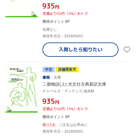
¥935
円
定価より55円（5%）おトク
獲得ポイント 8P
在庫なし
発売年月日：2016/03/01
入荷したら
知りたい
中古
店舗受取可
書籍
文庫
二都物語(上) 光文社古典新訳文庫
チャールズ・ディケンズ,池央耿
¥935
円
定価より55円（5%）おトク
獲得ポイント 8P
残り1点
ご注文はお早めに
発売年月日：2016/03/01