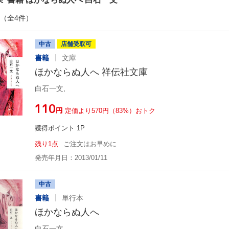
件（全4件）
中古
店舗受取可
書籍
文庫
ほかならぬ人へ 祥伝社文庫
白石一文,
¥110
円
定価より570円（83%）おトク
獲得ポイント 1P
残り1点
ご注文はお早めに
発売年月日：2013/01/11
中古
書籍
単行本
ほかならぬ人へ
白石一文