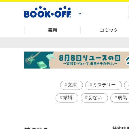
書籍
コミック
文庫
ミステリー
結婚
切ない
病気
検索結