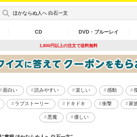
CD
DVD・ブルーレイ
1,800円以上の注文で
送料無料
面白い
読みやすい
楽しい
感動
ラブストーリー
ドキドキ
衝撃
家
悪魔
優しい
果
書籍 ほかならぬ人へ 白石一文