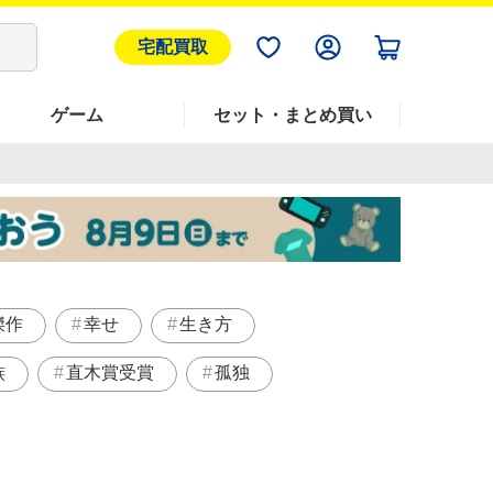
宅配買取
ゲーム
セット・まとめ買い
傑作
幸せ
生き方
族
直木賞受賞
孤独