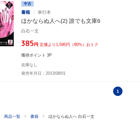
中古
書籍
単行本
ほかならぬ人へ(2) 誰でも文庫6
白石一文
¥385
円
定価より1,595円（80%）おトク
獲得ポイント 3P
在庫なし
発売年月日：2013/08/01
1
商品一覧
書籍
ほかならぬ人へ 白石一文