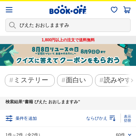
1,800円以上の注文で
送料無料
ミステリー
面白い
読みやす
検索結果
書籍 ぴえた おおしまますみ
条件を追加
ならびかえ
1件～2件（全2件）
60件