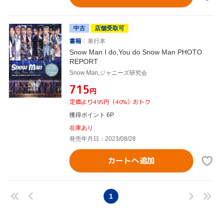
中古
店舗受取可
書籍
単行本
Snow Man I do,You do Snow Man PHOTO
REPORT
Snow Man,ジャニーズ研究会
¥715
円
定価より495円（40%）おトク
獲得ポイント 6P
在庫あり
発売年月日：2023/08/28
カートへ追加
1