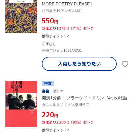
MORE POETRY PLEASE！
村田辰夫,N.アンガス編注
¥550
円
定価より1,375円（71%）おトク
獲得ポイント 5P
在庫なし
発売年月日：1991/02/01
入荷したら
知りたい
中古
書籍
単行本
開演1分前！ プラーシド・ドミンゴ4つの物語
ダニエルスノウマン,蒲田耕二
¥220
円
定価より2,200円（90%）おトク
獲得ポイント 2P