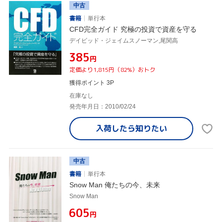
中古
書籍
単行本
CFD完全ガイド 究極の投資で資産を守る
デイビッド・ジェイムスノーマン,尾関高
¥385
円
定価より1,815円（82%）おトク
獲得ポイント 3P
在庫なし
発売年月日：2010/02/24
入荷したら
知りたい
中古
書籍
単行本
Snow Man 俺たちの今、未来
Snow Man
¥605
円