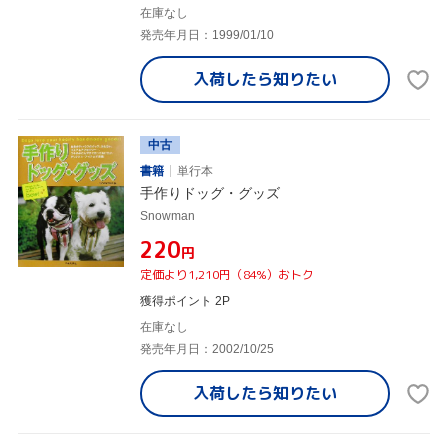
在庫なし
発売年月日：1999/01/10
入荷したら
知りたい
中古
書籍
単行本
手作りドッグ・グッズ
Snowman
¥220
円
定価より1,210円（84%）おトク
獲得ポイント 2P
在庫なし
発売年月日：2002/10/25
入荷したら
知りたい