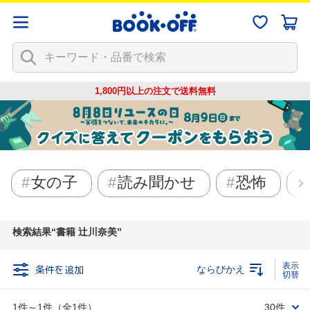
1,800円以上の注文で
送料無料
女の子
読み聞かせ
恐怖
検索結果
書籍 辻川奈美
条件を追加
ならびかえ
1件～1件（全1件）
30件