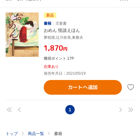
新品
書籍
児童書
おめん 怪談えほん
夢枕獏,辻川奈美,東雅夫
¥1,870
円
獲得ポイント 17P
在庫あり
発売年月日：2021/05/19
カートへ追加
1
トップ
商品一覧
書籍