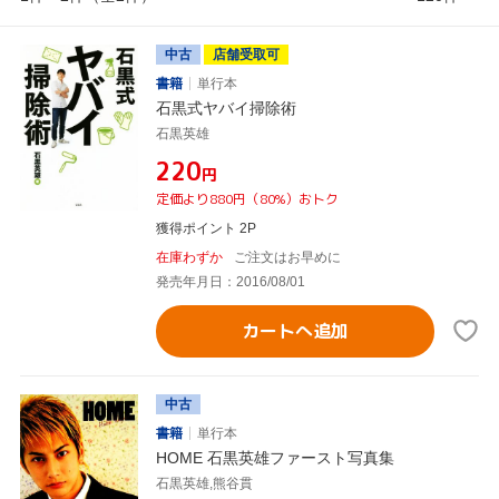
中古
店舗受取可
書籍
単行本
石黒式ヤバイ掃除術
石黒英雄
¥220
円
定価より880円（80%）おトク
獲得ポイント 2P
在庫わずか
ご注文はお早めに
発売年月日：2016/08/01
カートへ追加
中古
書籍
単行本
HOME 石黒英雄ファースト写真集
石黒英雄,熊谷貫