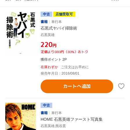
中古
店舗受取可
書籍
単行本
石黒式ヤバイ掃除術
石黒英雄
¥220
円
定価より880円（80%）おトク
獲得ポイント 2P
在庫わずか
ご注文はお早めに
発売年月日：2016/08/01
カートへ追加
中古
書籍
単行本
HOME 石黒英雄ファースト写真集
石黒英雄,熊谷貫