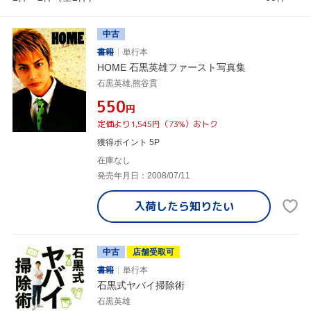
中古
書籍
単行本
HOME 石黒英雄ファースト写真集
石黒英雄,熊谷貫
¥550
円
定価より1,545円（73%）おトク
獲得ポイント 5P
在庫なし
発売年月日：2008/07/11
入荷したら
知りたい
中古
店舗受取可
書籍
単行本
石黒式ヤバイ掃除術
石黒英雄