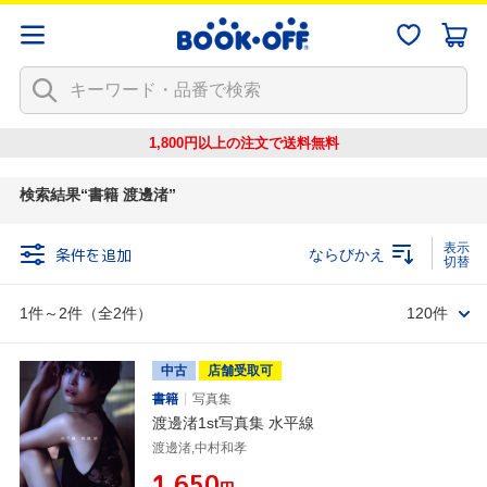
1,800円以上の注文で
送料無料
検索結果
書籍 渡邊渚
条件を追加
ならびかえ
1件～2件（全2件）
120件
中古
店舗受取可
書籍
写真集
渡邊渚1st写真集 水平線
渡邊渚,中村和孝
¥1,650