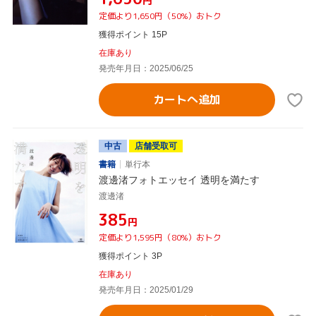
円
定価より1,650円（50%）おトク
獲得ポイント 15P
在庫あり
発売年月日：2025/06/25
カートへ追加
中古
店舗受取可
書籍
単行本
渡邊渚フォトエッセイ 透明を満たす
渡邊渚
¥385
円
定価より1,595円（80%）おトク
獲得ポイント 3P
在庫あり
発売年月日：2025/01/29