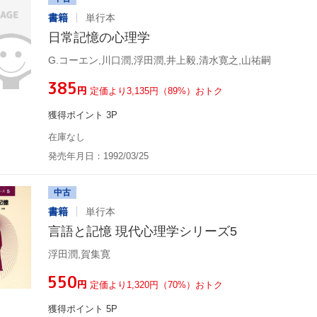
書籍
単行本
日常記憶の心理学
G.コーエン,川口潤,浮田潤,井上毅,清水寛之,山祐嗣
¥385
円
定価より3,135円（89%）おトク
獲得ポイント 3P
在庫なし
発売年月日：1992/03/25
中古
書籍
単行本
言語と記憶 現代心理学シリーズ5
浮田潤,賀集寛
¥550
円
定価より1,320円（70%）おトク
獲得ポイント 5P