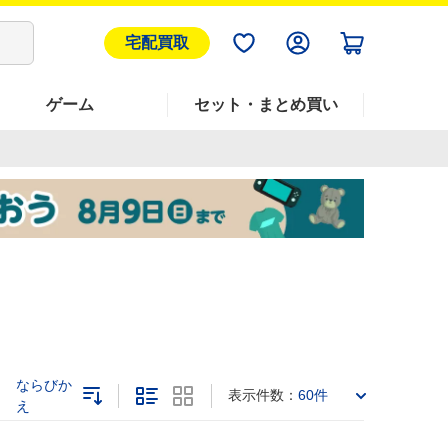
宅配買取
ゲーム
セット・まとめ買い
ならびか
表示件数：
60件
え