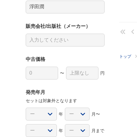
販売会社/出版社（メーカー）
トップ
中古価格
〜
円
発売年月
セットは対象外となります
年
月〜
年
月まで