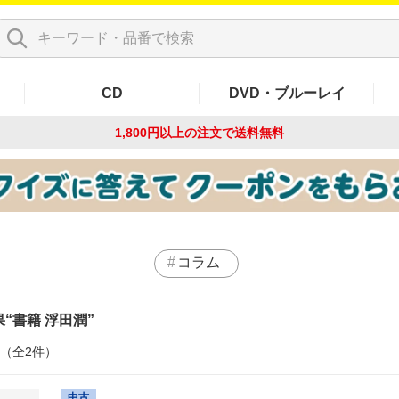
CD
DVD・ブルーレイ
1,800円以上の注文で
送料無料
コラム
果
書籍 浮田潤
件（全2件）
中古