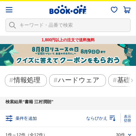
1,800円以上の注文で
送料無料
情報処理
ハードウェア
基礎
検索結果
書籍 江村潤朗
条件を追加
ならびかえ
1件～12件（全12件）
30件