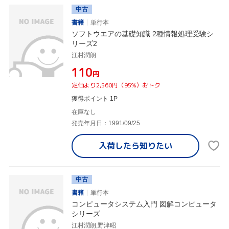
中古
書籍
単行本
ソフトウエアの基礎知識 2種情報処理受験シ
リーズ2
江村潤朗
¥110
円
定価より2,560円（95%）おトク
獲得ポイント 1P
在庫なし
発売年月日：1991/09/25
入荷したら
知りたい
中古
書籍
単行本
コンピュータシステム入門 図解コンピュータ
シリーズ
江村潤朗,野津昭