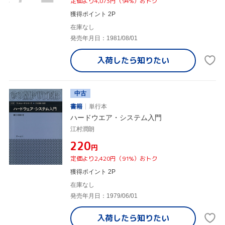
定価より4,073円（94%）おトク
獲得ポイント 2P
在庫なし
発売年月日：1981/08/01
入荷したら
知りたい
中古
書籍
単行本
ハードウエア・システム入門
江村潤朗
¥220
円
定価より2,420円（91%）おトク
獲得ポイント 2P
在庫なし
発売年月日：1979/06/01
入荷したら
知りたい