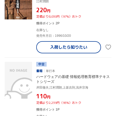
江村潤朗
¥220
円
定価より8,030円（97%）おトク
獲得ポイント 2P
在庫なし
発売年月日：1996/10/20
入荷したら
知りたい
中古
書籍
単行本
ハードウェアの基礎 情報処理教育標準テキス
トシリーズ
岸田徹夫,江村潤朗,上坂吉則,浅井宗海
¥110
円
定価より2,239円（95%）おトク
獲得ポイント 1P