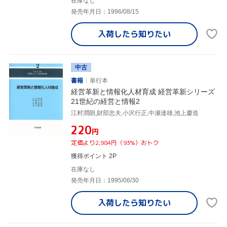
在庫なし
発売年月日：1996/08/15
入荷したら
知りたい
中古
書籍
単行本
経営革新と情報化人材育成 経営革新シリーズ
21世紀の経営と情報2
江村潤朗,財部忠夫,小沢行正,中瀬達雄,池上慶造
¥220
円
定価より2,984円（93%）おトク
獲得ポイント 2P
在庫なし
発売年月日：1995/06/30
入荷したら
知りたい