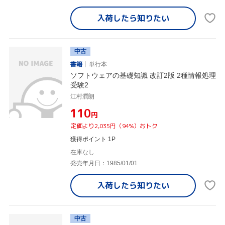
入荷したら
知りたい
中古
書籍
単行本
ソフトウェアの基礎知識 改訂2版 2種情報処理
受験2
江村潤朗
¥110
円
定価より2,035円（94%）おトク
獲得ポイント 1P
在庫なし
発売年月日：1985/01/01
入荷したら
知りたい
中古