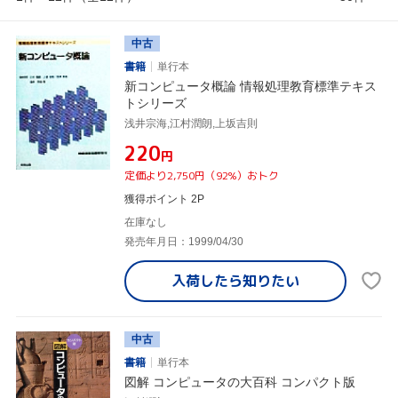
中古
書籍
単行本
新コンピュータ概論 情報処理教育標準テキス
トシリーズ
浅井宗海,江村潤朗,上坂吉則
¥220
円
定価より2,750円（92%）おトク
獲得ポイント 2P
在庫なし
発売年月日：1999/04/30
入荷したら
知りたい
中古
書籍
単行本
図解 コンピュータの大百科 コンパクト版