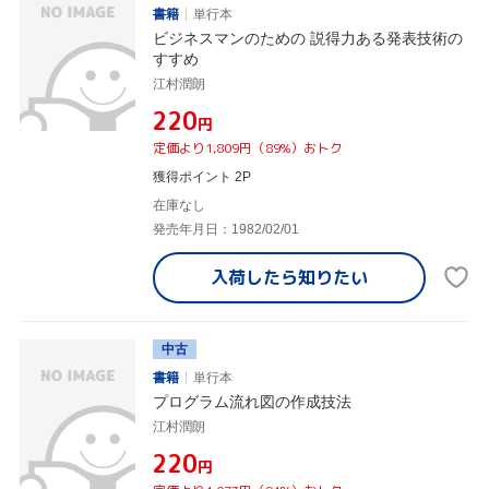
書籍
単行本
ビジネスマンのための 説得力ある発表技術の
すすめ
江村潤朗
¥220
円
定価より1,809円（89%）おトク
獲得ポイント 2P
在庫なし
発売年月日：1982/02/01
入荷したら
知りたい
中古
書籍
単行本
プログラム流れ図の作成技法
江村潤朗
¥220
円