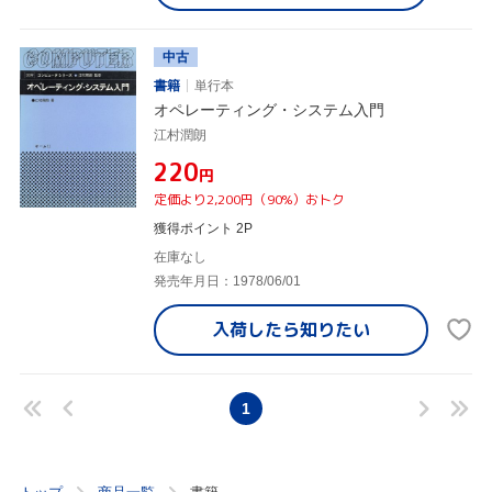
中古
書籍
単行本
オペレーティング・システム入門
江村潤朗
¥220
円
定価より2,200円（90%）おトク
獲得ポイント 2P
在庫なし
発売年月日：1978/06/01
入荷したら
知りたい
1