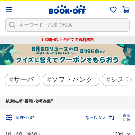
1,800円以上の注文で
送料無料
サーバ
ソフトバンク
システ
検索結果
書籍 松崎為豁
条件を追加
ならびかえ
1件～6件（全6件）
120件