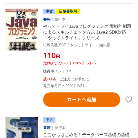
中古
店舗受取可
書籍
単行本
やってトライJavaプログラミング 実戦的例題
によるスキルチェック方式 Java2 SDK対応
「やってトライ！」シリーズ
松崎為豁,SBP「やってトライ！」編集部
¥110
円
定価より2,970円（96%）おトク
獲得ポイント 1P
残り1点
ご注文はお早めに
発売年月日：2001/12/31
カートへ追加
中古
書籍
単行本
ここからはじめる！データベース基礎の基礎