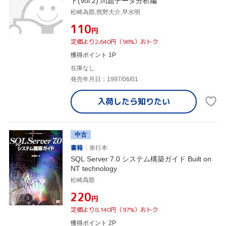
ド(Vol.2) 問題データ分析編
松崎為豁,熊野大介,早水明
¥110
円
定価より2,640円（96%）おトク
獲得ポイント 1P
在庫なし
発売年月日：1997/06/01
入荷したら
知りたい
中古
書籍
単行本
SQL Server 7.0 システム構築ガイド Built on
NT technology
松崎爲豁
¥220
円
定価より8,140円（97%）おトク
獲得ポイント 2P