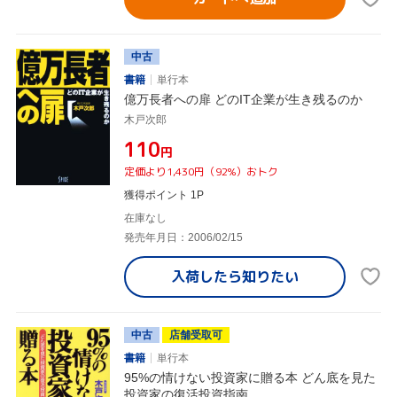
中古
書籍
単行本
億万長者への扉 どのIT企業が生き残るのか
木戸次郎
¥110
円
定価より1,430円（92%）おトク
獲得ポイント 1P
在庫なし
発売年月日：2006/02/15
入荷したら
知りたい
中古
店舗受取可
書籍
単行本
95%の情けない投資家に贈る本 どん底を見た
投資家の復活投資指南