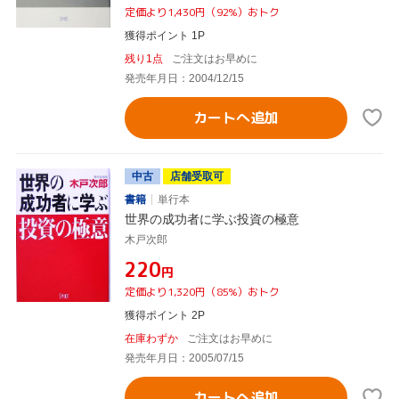
定価より1,430円（92%）おトク
獲得ポイント 1P
残り1点
ご注文はお早めに
発売年月日：2004/12/15
カートへ追加
中古
店舗受取可
書籍
単行本
世界の成功者に学ぶ投資の極意
木戸次郎
¥220
円
定価より1,320円（85%）おトク
獲得ポイント 2P
在庫わずか
ご注文はお早めに
発売年月日：2005/07/15
カートへ追加