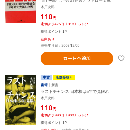
間で完済した男 幻冬舎アウトロー文庫
木戸次郎
¥110
円
定価より476円（81%）おトク
獲得ポイント 1P
在庫あり
発売年月日：2003/12/05
カートへ追加
中古
店舗受取可
書籍
新書
ラストチャンス 日本株は5年で見限れ
木戸次郎
¥110
円
定価より990円（90%）おトク
獲得ポイント 1P