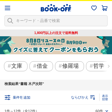
1,800円以上の注文で
送料無料
文庫
借金
修羅場
哲学
検索結果
書籍 木戸次郎
条件を追加
ならびかえ
1件～12件（全12件）
60件