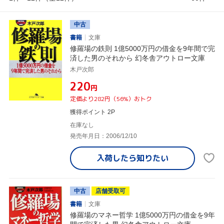
中古
書籍
文庫
修羅場の鉄則 1億5000万円の借金を9年間で完
済した男のそれから 幻冬舎アウトロー文庫
木戸次郎
¥220
円
定価より282円（56%）おトク
獲得ポイント 2P
在庫なし
発売年月日：2006/12/10
入荷したら
知りたい
中古
店舗受取可
書籍
文庫
修羅場のマネー哲学 1億5000万円の借金を9年