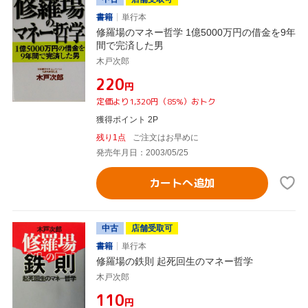
書籍
単行本
修羅場のマネー哲学 1億5000万円の借金を9年
間で完済した男
木戸次郎
¥220
円
定価より1,320円（85%）おトク
獲得ポイント 2P
残り1点
ご注文はお早めに
発売年月日：2003/05/25
カートへ追加
中古
店舗受取可
書籍
単行本
修羅場の鉄則 起死回生のマネー哲学
木戸次郎
¥110
円