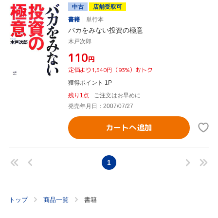
中古
店舗受取可
書籍
単行本
バカをみない投資の極意
木戸次郎
¥110
円
定価より1,540円（93%）おトク
獲得ポイント 1P
残り1点
ご注文はお早めに
発売年月日：2007/07/27
カートへ追加
1
トップ
商品一覧
書籍