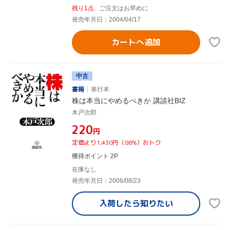
残り1点
ご注文はお早めに
発売年月日：2004/04/17
カートへ追加
中古
書籍
単行本
株は本当にやめるべきか 講談社BIZ
木戸次郎
¥220
円
定価より1,430円（86%）おトク
獲得ポイント 2P
在庫なし
発売年月日：2006/08/23
入荷したら
知りたい