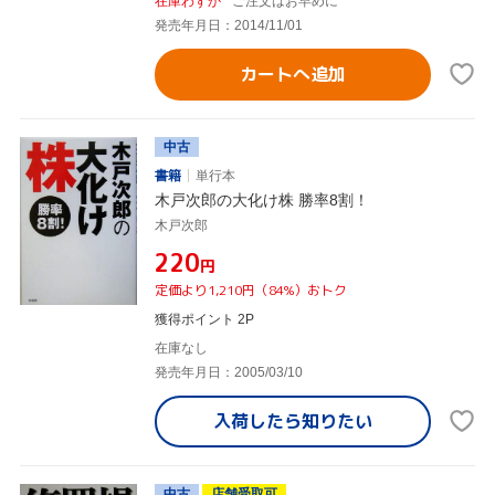
在庫わずか
ご注文はお早めに
発売年月日：2014/11/01
カートへ追加
中古
書籍
単行本
木戸次郎の大化け株 勝率8割！
木戸次郎
¥220
円
定価より1,210円（84%）おトク
獲得ポイント 2P
在庫なし
発売年月日：2005/03/10
入荷したら
知りたい
中古
店舗受取可