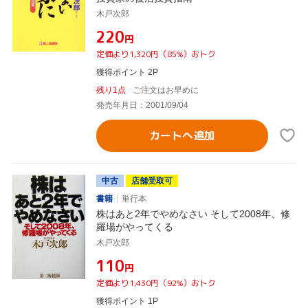
木戸次郎
¥220
円
定価より1,320円（85%）おトク
獲得ポイント 2P
残り1点
ご注文はお早めに
発売年月日：2001/09/04
カートへ追加
中古
店舗受取可
書籍
単行本
株はあと2年でやめなさい そして2008年、修
羅場がやってくる
木戸次郎
¥110
円
定価より1,430円（92%）おトク
獲得ポイント 1P