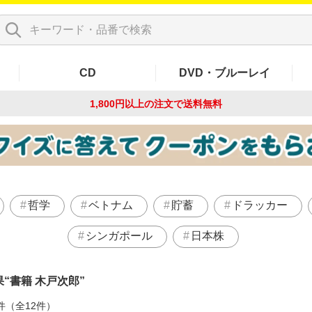
CD
DVD・ブルーレイ
1,800円以上の注文で
送料無料
哲学
ベトナム
貯蓄
ドラッカー
シンガポール
日本株
果
書籍 木戸次郎
件（全12件）