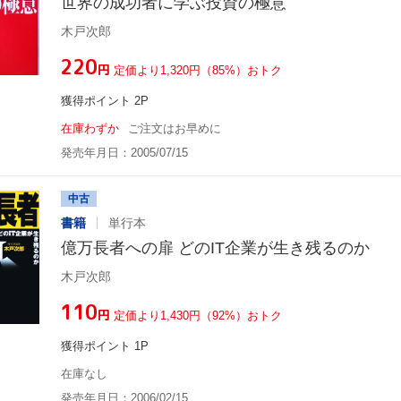
世界の成功者に学ぶ投資の極意
木戸次郎
¥220
円
定価より1,320円（85%）おトク
獲得ポイント 2P
在庫わずか
ご注文はお早めに
発売年月日：2005/07/15
中古
書籍
単行本
億万長者への扉 どのIT企業が生き残るのか
木戸次郎
¥110
円
定価より1,430円（92%）おトク
獲得ポイント 1P
在庫なし
発売年月日：2006/02/15