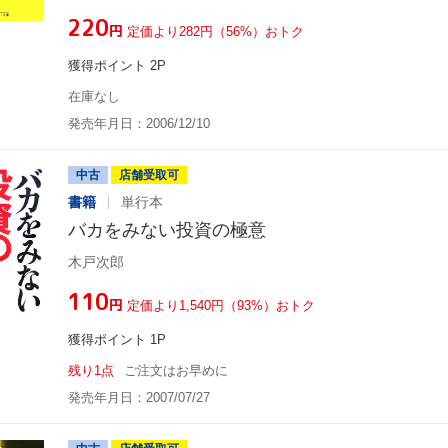
¥220
円
定価より282円（56%）おトク
獲得ポイント 2P
在庫なし
発売年月日：2006/12/10
中古
店舗受取可
書籍
単行本
バカをみない投資の極意
木戸次郎
¥110
円
定価より1,540円（93%）おトク
獲得ポイント 1P
残り1点
ご注文はお早めに
発売年月日：2007/07/27