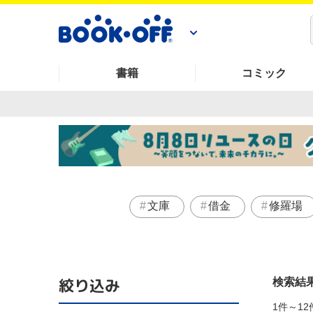
書籍
コミック
文庫
借金
修羅場
絞り込み
検索結
1件～12