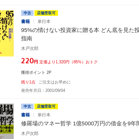
中古
店舗受取可
書籍
単行本
95%の情けない投資家に贈る本 どん底を見た
指南
木戸次郎
¥220
円
定価より1,320円（85%）おトク
獲得ポイント 2P
残り1点
ご注文はお早めに
発売年月日：2001/09/04
中古
店舗受取可
書籍
単行本
修羅場のマネー哲学 1億5000万円の借金を9
木戸次郎