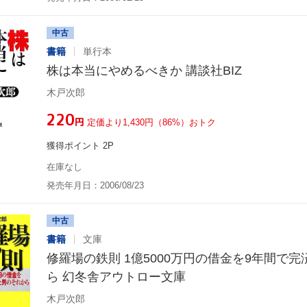
中古
書籍
単行本
株は本当にやめるべきか 講談社BIZ
木戸次郎
¥220
円
定価より1,430円（86%）おトク
獲得ポイント 2P
在庫なし
発売年月日：2006/08/23
中古
書籍
文庫
修羅場の鉄則 1億5000万円の借金を9年間で
ら 幻冬舎アウトロー文庫
木戸次郎