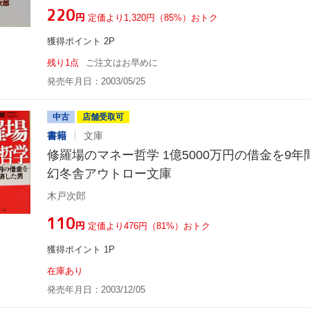
¥220
円
定価より1,320円（85%）おトク
獲得ポイント 2P
残り1点
ご注文はお早めに
発売年月日：2003/05/25
中古
店舗受取可
書籍
文庫
修羅場のマネー哲学 1億5000万円の借金を9
幻冬舎アウトロー文庫
木戸次郎
¥110
円
定価より476円（81%）おトク
獲得ポイント 1P
在庫あり
発売年月日：2003/12/05