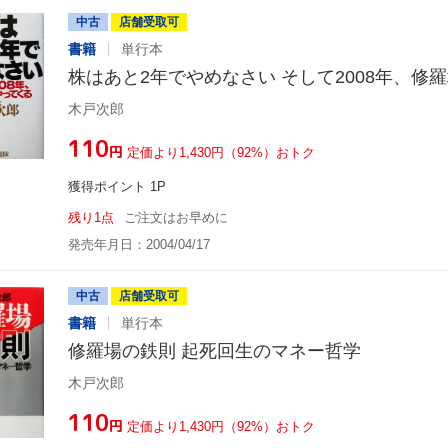
中古
店舗受取可
書籍
単行本
株はあと2年でやめなさい そして2008年、修
木戸次郎
¥110
円
定価より1,430円（92%）おトク
獲得ポイント 1P
残り1点
ご注文はお早めに
発売年月日：2004/04/17
中古
店舗受取可
書籍
単行本
修羅場の鉄則 起死回生のマネー哲学
木戸次郎
¥110
円
定価より1,430円（92%）おトク