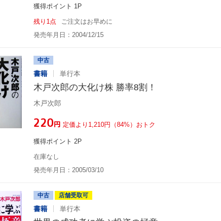
獲得ポイント 1P
残り1点
ご注文はお早めに
発売年月日：2004/12/15
中古
書籍
単行本
木戸次郎の大化け株 勝率8割！
木戸次郎
¥220
円
定価より1,210円（84%）おトク
獲得ポイント 2P
在庫なし
発売年月日：2005/03/10
中古
店舗受取可
書籍
単行本