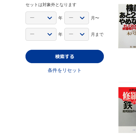
セットは対象外となります
年
月〜
年
月まで
検索する
条件をリセット