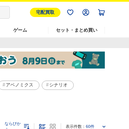
宅配買取
ゲーム
セット・まとめ買い
アベノミクス
シナリオ
ならびか
表示件数：
60件