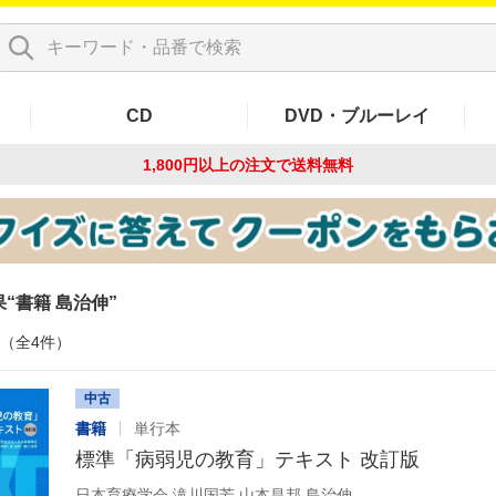
CD
DVD・ブルーレイ
1,800円以上の注文で
送料無料
果
書籍 島治伸
件（全4件）
中古
書籍
単行本
標準「病弱児の教育」テキスト 改訂版
日本育療学会,滝川国芳,山本昌邦,島治伸