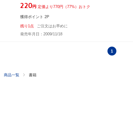
¥220
円
定価より770円（77%）おトク
獲得ポイント 2P
残り1点
ご注文はお早めに
発売年月日：2009/11/18
1
商品一覧
書籍