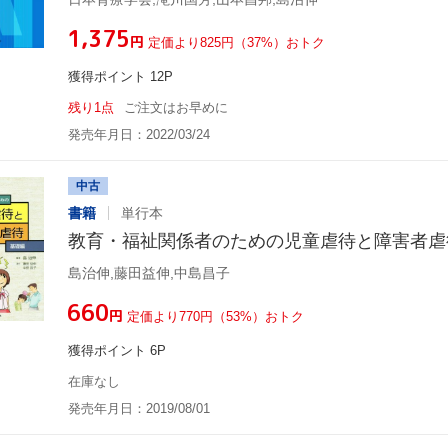
¥1,375
円
定価より825円（37%）おトク
獲得ポイント 12P
残り1点
ご注文はお早めに
発売年月日：2022/03/24
中古
書籍
単行本
教育・福祉関係者のための児童虐待と障害者虐
島治伸,藤田益伸,中島昌子
¥660
円
定価より770円（53%）おトク
獲得ポイント 6P
在庫なし
発売年月日：2019/08/01