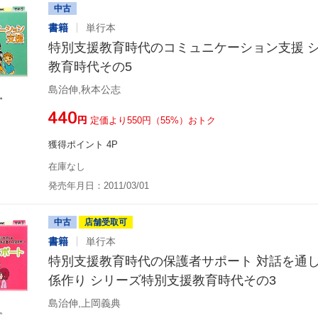
中古
書籍
単行本
特別支援教育時代のコミュニケーション支援 
教育時代その5
島治伸,秋本公志
¥440
円
定価より550円（55%）おトク
獲得ポイント 4P
在庫なし
発売年月日：2011/03/01
中古
店舗受取可
書籍
単行本
特別支援教育時代の保護者サポート 対話を通
係作り シリーズ特別支援教育時代その3
島治伸,上岡義典