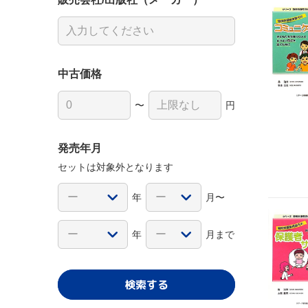
中古価格
〜
円
発売年月
セットは対象外となります
年
月〜
年
月まで
検索する