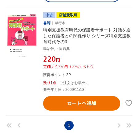
中古
店舗受取可
書籍
単行本
特別支援教育時代の保護者サポート 対話を通
した保護者との関係作り シリーズ特別支援教
育時代その3
島治伸,上岡義典
¥220
円
定価より770円（77%）おトク
獲得ポイント 2P
残り1点
ご注文はお早めに
発売年月日：2009/11/18
カートへ追加
1