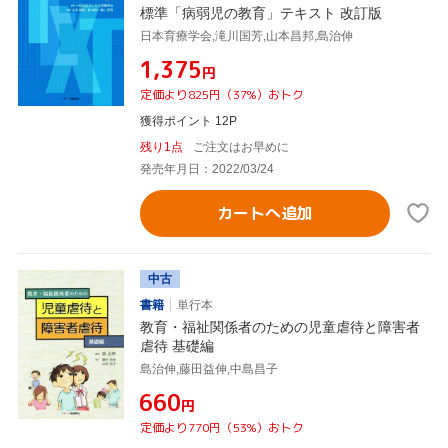
標準「病弱児の教育」テキスト 改訂版
日本育療学会,滝川国芳,山本昌邦,島治伸
¥1,375
円
定価より825円（37%）おトク
獲得ポイント 12P
残り1点
ご注文はお早めに
発売年月日：2022/03/24
カートへ追加
中古
書籍
単行本
教育・福祉関係者のための児童虐待と障害者
虐待 基礎編
島治伸,藤田益伸,中島昌子
¥660
円
定価より770円（53%）おトク