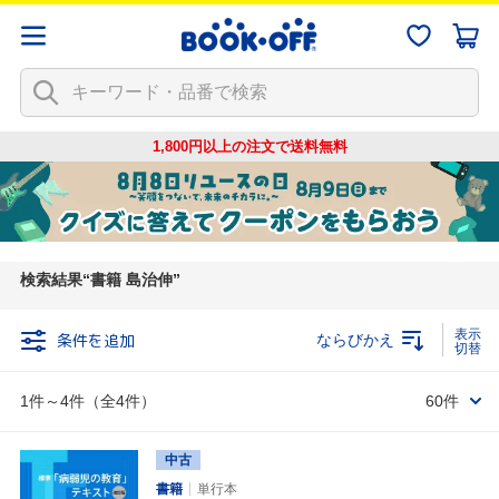
1,800円以上の注文で
送料無料
検索結果
書籍 島治伸
条件を追加
ならびかえ
1件～4件（全4件）
60件
中古
書籍
単行本