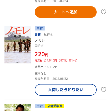
発売年月日：2010/03/23
カートへ追加
中古
書籍
単行本
ノモレ
国分拓
¥220
円
定価より1,540円（87%）おトク
獲得ポイント 2P
在庫なし
発売年月日：2018/06/22
入荷したら
知りたい
中古
店舗受取可