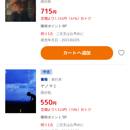
国分拓
¥715
円
定価より1,155円（61%）おトク
獲得ポイント 6P
残り1点
ご注文はお早めに
発売年月日：2021/02/25
カートへ追加
中古
書籍
単行本
ヤノマミ
国分拓,
¥550
円
定価より1,320円（70%）おトク
獲得ポイント 5P
残り1点
ご注文はお早めに