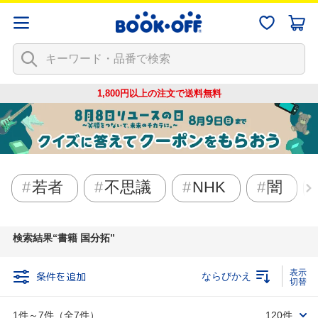
1,800円以上の注文で
送料無料
若者
不思議
NHK
闇
検索結果
書籍 国分拓
条件を追加
ならびかえ
1件～7件（全7件）
120件