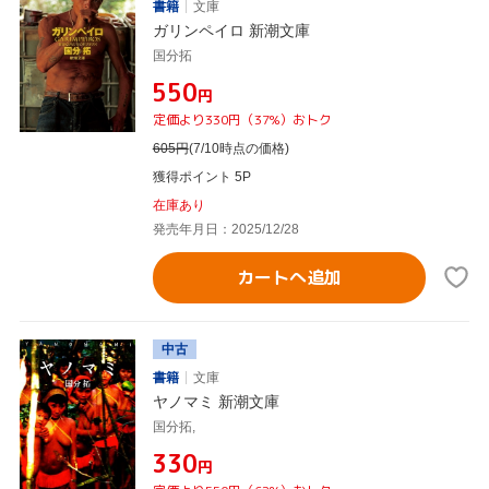
書籍
文庫
ガリンペイロ 新潮文庫
国分拓
¥550
円
定価より330円（37%）おトク
605
円
(7/10時点の価格)
獲得ポイント 5P
在庫あり
発売年月日：2025/12/28
カートへ追加
中古
書籍
文庫
ヤノマミ 新潮文庫
国分拓,
¥330
円