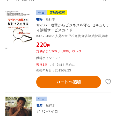
中古
店舗受取可
書籍
単行本
サイバー攻撃からビジネスを守る セキュリテ
ィ診断サービスガイド
ISOG-JJNSA,人見友章,平松寛代,守谷学,武智洋,満永拓邦,国分裕,大河内智秀
¥220
円
定価より1,760円（88%）おトク
獲得ポイント 2P
残り1点
ご注文はお早めに
発売年月日：2013/02/23
カートへ追加
中古
書籍
単行本
ガリンペイロ