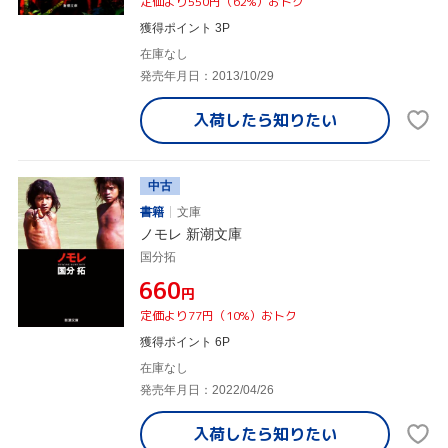
定価より550円（62%）おトク
獲得ポイント 3P
在庫なし
発売年月日：2013/10/29
入荷したら
知りたい
中古
書籍
文庫
ノモレ 新潮文庫
国分拓
¥660
円
定価より77円（10%）おトク
獲得ポイント 6P
在庫なし
発売年月日：2022/04/26
入荷したら
知りたい