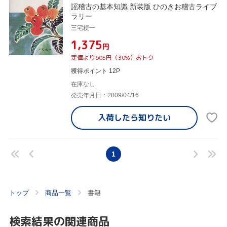
謡稽古の基本知識 新装版 ひのきお稽古ライブ
ラリー
三宅粳一
¥1,375
円
定価より605円（30%）おトク
獲得ポイント 12P
在庫なし
発売年月日：2009/04/16
入荷したら
知りたい
1
トップ
商品一覧
書籍
検索結果の関連商品