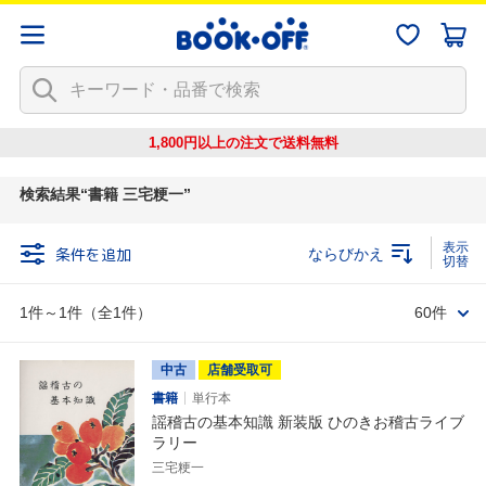
1,800円以上の注文で
送料無料
検索結果
書籍 三宅粳一
条件を追加
ならびかえ
1件～1件（全1件）
60件
中古
店舗受取可
書籍
単行本
謡稽古の基本知識 新装版 ひのきお稽古ライブ
ラリー
三宅粳一