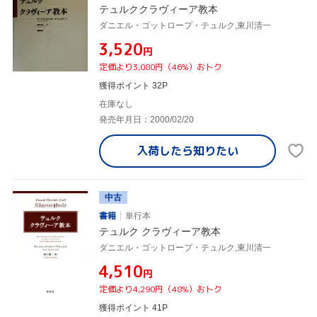
テュルククラヴィーア教本
ダニエル・ゴットロープ・テュルク,東川清一
¥3,520
円
定価より3,080円（46%）おトク
獲得ポイント 32P
在庫なし
発売年月日：2000/02/20
入荷したら
知りたい
中古
書籍
単行本
テュルク クラヴィーア教本
ダニエル・ゴットロープ・テュルク,東川清一
¥4,510
円
定価より4,290円（48%）おトク
獲得ポイント 41P