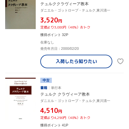
テュルククラヴィーア教本
ダニエル・ゴットロープ・テュルク,東川清一
¥3,520
円
定価より3,080円（46%）おトク
獲得ポイント 32P
在庫なし
発売年月日：2000/02/20
入荷したら
知りたい
中古
書籍
単行本
テュルク クラヴィーア教本
ダニエル・ゴットロープ・テュルク,東川清一
¥4,510
円
定価より4,290円（48%）おトク
獲得ポイント 41P