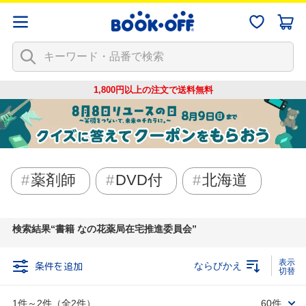
1,800円以上の注文で
送料無料
薬剤師
DVD付
北海道
検索結果
書籍 なの花薬局在宅推進委員会
条件を追加
ならびかえ
1件～2件（全2件）
60件