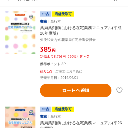
中古
店舗受取可
書籍
単行本
薬局薬剤師における在宅業務マニュアル(平成
28年度版)
矢後和夫,なの花薬局在宅推進委員会
¥385
円
定価より3,795円（90%）おトク
獲得ポイント 3P
残り1点
ご注文はお早めに
発売年月日：2016/06/01
カートへ追加
中古
店舗受取可
書籍
単行本
薬局薬剤師における在宅業務マニュアル(平26