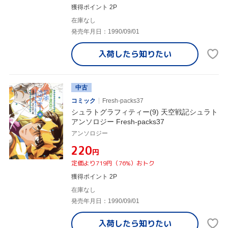
獲得ポイント 2P
在庫なし
発売年月日：1990/09/01
入荷したら
知りたい
中古
コミック
Fresh-packs37
シュラトグラフィティー(9) 天空戦記シュラト
アンソロジー Fresh-packs37
アンソロジー
¥220
円
定価より719円（76%）おトク
獲得ポイント 2P
在庫なし
発売年月日：1990/09/01
入荷したら
知りたい