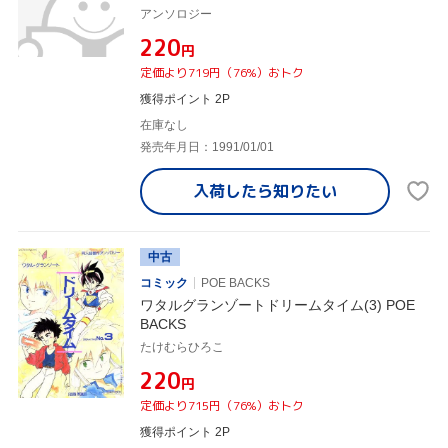
アンソロジー
¥220
円
定価より719円（76%）おトク
獲得ポイント 2P
在庫なし
発売年月日：1991/01/01
入荷したら
知りたい
中古
コミック
POE BACKS
ワタルグランゾートドリームタイム(3) POE
BACKS
たけむらひろこ
¥220
円
定価より715円（76%）おトク
獲得ポイント 2P