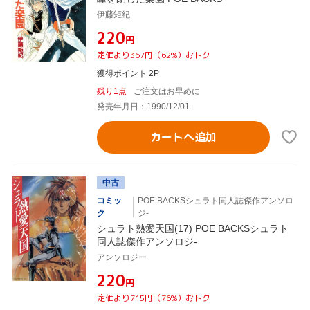
伊藤矩紀
¥220
円
定価より367円（62%）おトク
獲得ポイント 2P
残り1点
ご注文はお早めに
発売年月日：1990/12/01
カートへ追加
中古
コミッ
POE BACKSシュラト同人誌傑作アンソロ
ク
ジ-
シュラト熱愛天国(17) POE BACKSシュラト
同人誌傑作アンソロジ-
アンソロジー
¥220
円
定価より715円（76%）おトク