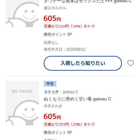
ダウナーな後輩はセックスだと××× gateau C
盛山タルタル
¥605
円
定価より220円（26%）おトク
獲得ポイント 5P
在庫なし
発売年月日：2026/08/12
入荷したら
知りたい
中古
コミック
gateau C
ぬくもりに密めく甘い毒 gateau C
木沢さわき
¥605
円
定価より253円（29%）おトク
獲得ポイント 5P