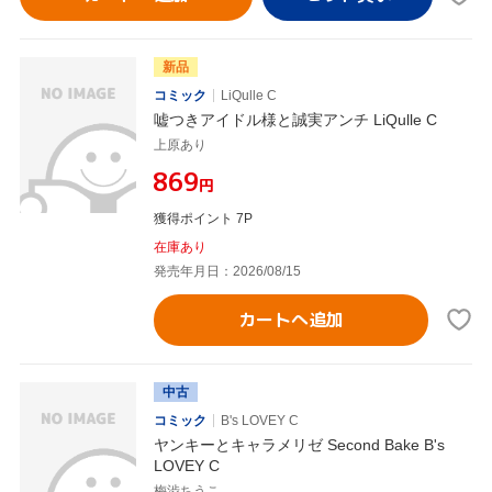
新品
コミック
LiQulle C
嘘つきアイドル様と誠実アンチ LiQulle C
上原あり
¥869
円
獲得ポイント 7P
在庫あり
発売年月日：2026/08/15
カートへ追加
中古
コミック
B's LOVEY C
ヤンキーとキャラメリゼ Second Bake B's
LOVEY C
梅渋ちうこ