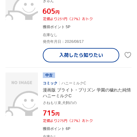
ぎゅん
¥605
円
定価より231円（27%）おトク
獲得ポイント 5P
在庫なし
発売年月日：2026/08/17
入荷したら
知りたい
中古
コミック
ハニーミルクC
漫画版 ブライト・プリズン 学園の穢れた純情
ハニーミルクC
さねもり束,犬飼のの
¥715
円
定価より275円（27%）おトク
獲得ポイント 6P
在庫なし