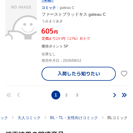
コミック
gateau C
ファーストブラッドキス gateau C
うみまりあき
¥605
円
定価より231円（27%）おトク
獲得ポイント 5P
在庫なし
発売年月日：2026/08/12
入荷したら
知りたい
1
2
3
ミック
大人コミック
BL・TL・女性向けコミック
BLコミック