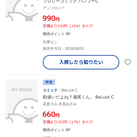
ソロジーコミック バンブーC
アンソロジー
¥990
円
定価より330円（25%）おトク
獲得ポイント 9P
在庫なし
発売年月日：2026/08/20
入荷したら
知りたい
中古
コミック
BeLuck C
勘違いだよね？瀬尾くん。 BeLuck C
花倉ヨル,木原あざみ
¥660
円
定価より253円（27%）おトク
獲得ポイント 6P