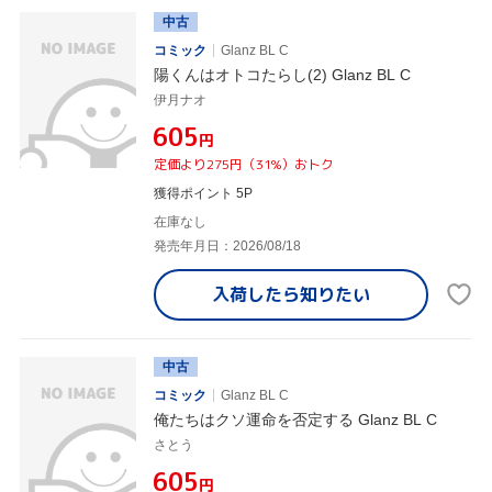
中古
コミック
Glanz BL C
陽くんはオトコたらし(2) Glanz BL C
伊月ナオ
¥605
円
定価より275円（31%）おトク
獲得ポイント 5P
在庫なし
発売年月日：2026/08/18
入荷したら
知りたい
中古
コミック
Glanz BL C
俺たちはクソ運命を否定する Glanz BL C
さとう
¥605
円