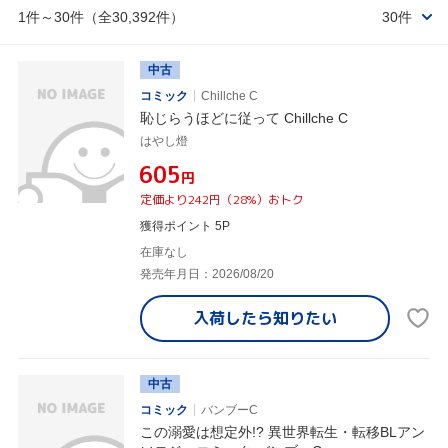
1件～30件（全30,392件）
30件
中古
コミック
Chillche C
恥じらうほどに従って Chillche C
はやし燈
¥605
円
定価より242円（28%）おトク
獲得ポイント 5P
在庫なし
発売年月日：2026/08/20
入荷したら
知りたい
中古
コミック
バンブーC
この溺愛は想定外!? 異世界転生・転移BLアン