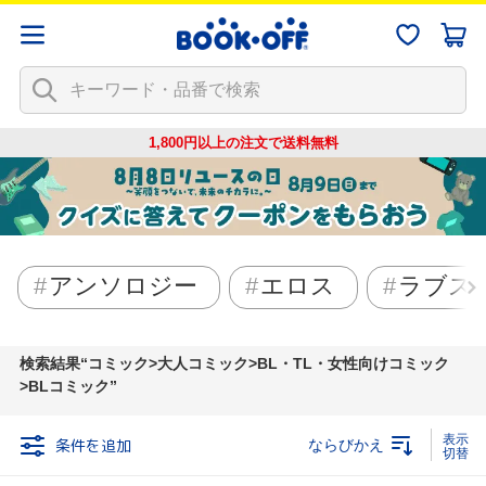
1,800円以上の注文で
送料無料
アンソロジー
エロス
ラブス
検索結果
コミック>大人コミック>BL・TL・女性向けコミック
>BLコミック
条件を追加
ならびかえ