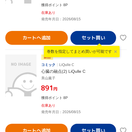
獲得ポイント 8P
在庫あり
発売年月日：2026/08/15
カートへ追加
巻数を指定して
まとめ買いが可能です
新品
コミック
LiQulle C
心臓の融点(2) LiQulle C
美山薫子
¥891
円
獲得ポイント 8P
在庫あり
発売年月日：2026/08/15
カートへ追加