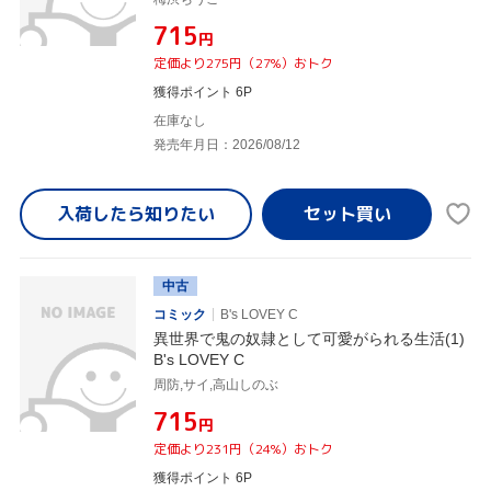
¥715
円
定価より275円（27%）おトク
獲得ポイント 6P
在庫なし
発売年月日：2026/08/12
入荷したら
知りたい
中古
コミック
B's LOVEY C
異世界で鬼の奴隷として可愛がられる生活(1)
B's LOVEY C
周防,サイ,高山しのぶ
¥715
円
定価より231円（24%）おトク
獲得ポイント 6P