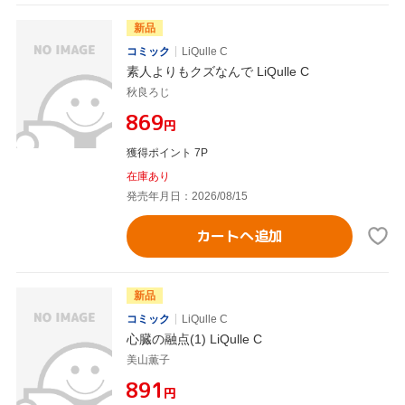
新品
コミック
LiQulle C
素人よりもクズなんで LiQulle C
秋良ろじ
¥869
円
獲得ポイント 7P
在庫あり
発売年月日：2026/08/15
カートへ追加
新品
コミック
LiQulle C
心臓の融点(1) LiQulle C
美山薫子
¥891
円