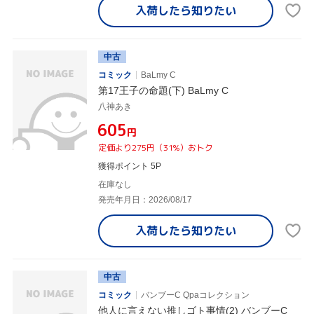
入荷したら
知りたい
中古
コミック
BaLmy C
第17王子の命題(下) BaLmy C
八神あき
¥605
円
定価より275円（31%）おトク
獲得ポイント 5P
在庫なし
発売年月日：2026/08/17
入荷したら
知りたい
中古
コミック
バンブーC Qpaコレクション
他人に言えない推しゴト事情(2) バンブーC