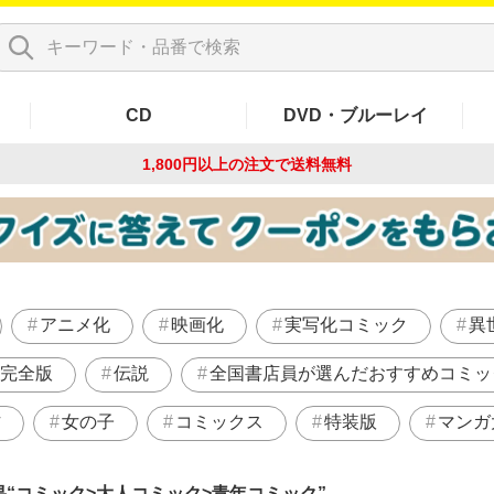
CD
DVD・ブルーレイ
1,800円以上の注文で
送料無料
アニメ化
映画化
実写化コミック
異
完全版
伝説
全国書店員が選んだおすすめコミッ
作
女の子
コミックス
特装版
マンガ
果
コミック>大人コミック>青年コミック