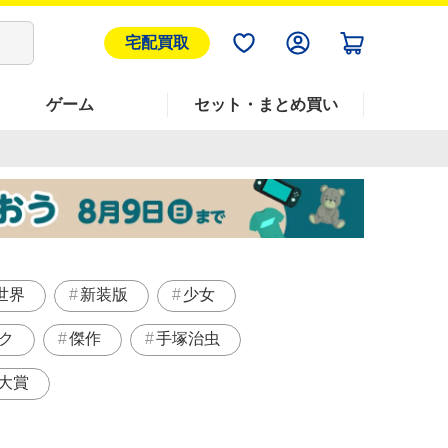
宅配買取
ゲーム
セット・まとめ買い
世界
新装版
少女
ク
傑作
手塚治虫
大賞