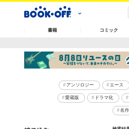
書籍
コミック
アンソロジー
エース
愛蔵版
ドラマ化
名
検索結