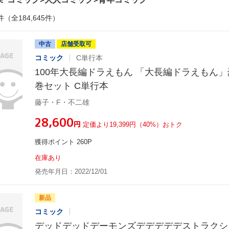
件（全184,645件）
中古
店舗受取可
コミック
C単行本
100年大長編ドラえもん 「大長編ドラえもん」
巻セット C単行本
藤子・F・不二雄
¥28,600
円
定価より19,399円（40%）おトク
獲得ポイント 260P
在庫あり
発売年月日：2022/12/01
新品
コミック
デッドデッドデーモンズデデデデデストラクショ