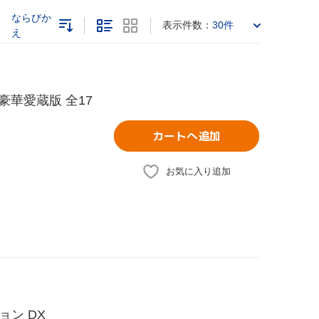
ならびか
表示件数：
30件
え
豪華愛蔵版 全17
カートへ追加
お気に入り追加
ン DX