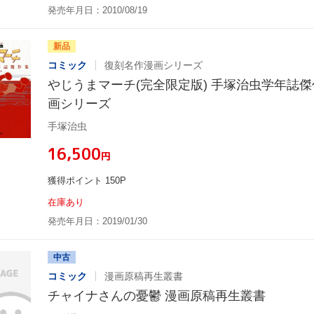
発売年月日：2010/08/19
新品
コミック
復刻名作漫画シリーズ
やじうまマーチ(完全限定版) 手塚治虫学年誌傑
画シリーズ
手塚治虫
¥16,500
円
獲得ポイント 150P
在庫あり
発売年月日：2019/01/30
中古
コミック
漫画原稿再生叢書
チャイナさんの憂鬱 漫画原稿再生叢書