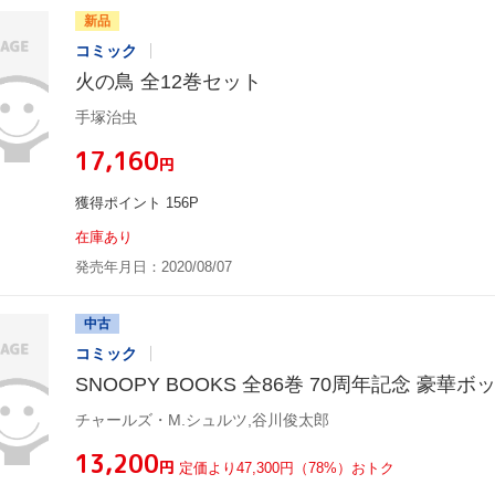
新品
コミック
火の鳥 全12巻セット
手塚治虫
¥17,160
円
獲得ポイント 156P
在庫あり
発売年月日：2020/08/07
中古
コミック
SNOOPY BOOKS 全86巻 70周年記念 豪華
チャールズ・M.シュルツ,谷川俊太郎
¥13,200
円
定価より47,300円（78%）おトク