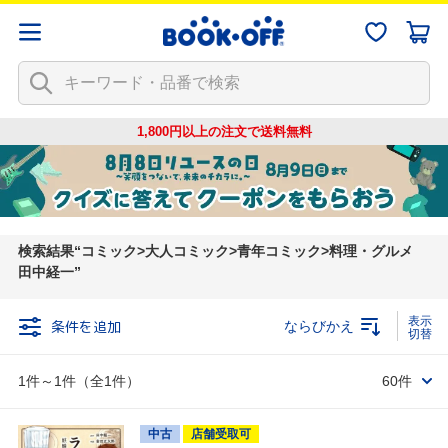
1,800円以上の注文で
送料無料
検索結果
コミック>大人コミック>青年コミック>料理・グルメ
田中経一
条件を追加
ならびかえ
1件～1件（全1件）
60件
中古
店舗受取可