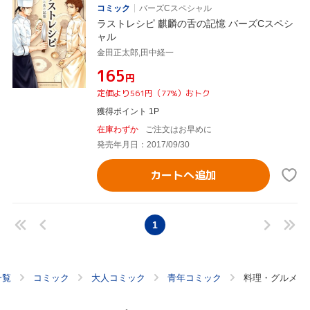
コミック
バーズCスペシャル
ラストレシピ 麒麟の舌の記憶 バーズCスペシ
ャル
金田正太郎,田中経一
¥165
円
定価より561円（77%）おトク
獲得ポイント 1P
在庫わずか
ご注文はお早めに
発売年月日：2017/09/30
カートへ追加
1
一覧
コミック
大人コミック
青年コミック
料理・グルメ