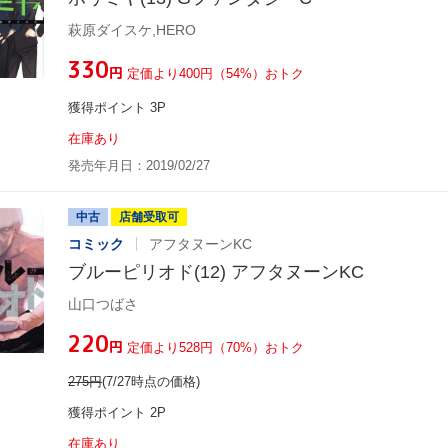
萩原ダイスケ,HERO
¥330
円
定価より400円（54%）おトク
獲得ポイント 3P
在庫あり
発売年月日：2019/02/27
中古
店舗受取可
コミック
アフタヌーンKC
ブルーピリオド(12) アフタヌーンKC
山口つばさ
¥220
円
定価より528円（70%）おトク
275
円
(7/27時点の価格)
獲得ポイント 2P
在庫あり