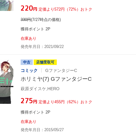
¥220
円
定価より572円（72%）おトク
330
円
(7/27時点の価格)
獲得ポイント 2P
在庫あり
発売年月日：2021/09/22
中古
店舗受取可
コミック
GファンタジーC
ホリミヤ(7) GファンタジーC
萩原ダイスケ,HERO
¥275
円
定価より455円（62%）おトク
獲得ポイント 2P
在庫あり
発売年月日：2015/05/27