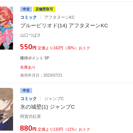
中古
店舗受取可
コミック
アフタヌーンKC
ブルーピリオド(14) アフタヌーンKC
山口つばさ
¥550
円
定価より242円（30%）おトク
獲得ポイント 5P
在庫あり
発売年月日：2023/07/21
中古
コミック
ジャンプC
氷の城壁(1) ジャンプC
阿賀沢紅茶
¥880
円
定価より110円（11%）おトク