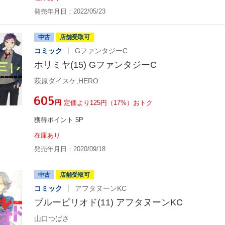
発売年月日：2022/05/23
中古
店舗受取可
コミック
GファンタジーC
ホリミヤ(15) GファンタジーC
萩原ダイスケ,HERO
¥605
円
定価より125円（17%）おトク
獲得ポイント 5P
在庫あり
発売年月日：2020/09/18
中古
店舗受取可
コミック
アフタヌーンKC
ブルーピリオド(11) アフタヌーンKC
山口つばさ