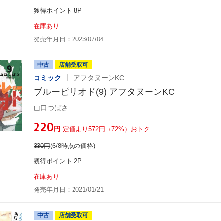
獲得ポイント 8P
在庫あり
発売年月日：2023/07/04
中古
店舗受取可
コミック
アフタヌーンKC
ブルーピリオド(9) アフタヌーンKC
山口つばさ
¥220
円
定価より572円（72%）おトク
330
円
(6/8時点の価格)
獲得ポイント 2P
在庫あり
発売年月日：2021/01/21
中古
店舗受取可