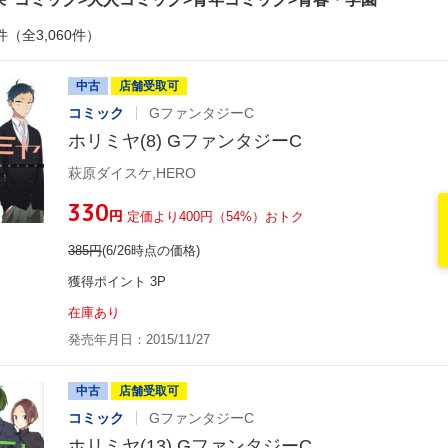
件（全3,060件）
中古
店舗受取可
コミック
GファンタジーC
ホリミヤ(8) GファンタジーC
萩原ダイスケ,HERO
¥330
円
定価より400円（54%）おトク
385
円
(6/26時点の価格)
獲得ポイント 3P
在庫あり
発売年月日：2015/11/27
中古
店舗受取可
コミック
GファンタジーC
ホリミヤ(13) GファンタジーC