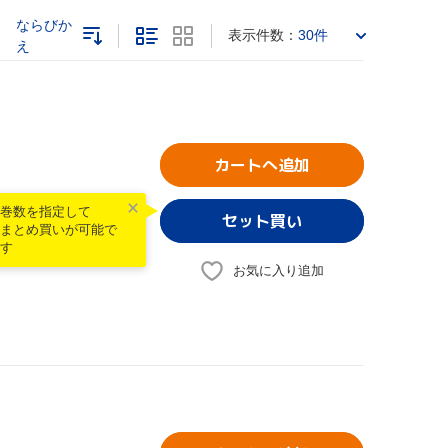
ならびか
表示件数：
30件
え
カートへ追加
巻数を指定して
まとめ買いが可能で
す
お気に入り追加