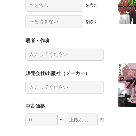
を含む
を除く
著者・作者
販売会社/出版社（メーカー）
中古価格
〜
円