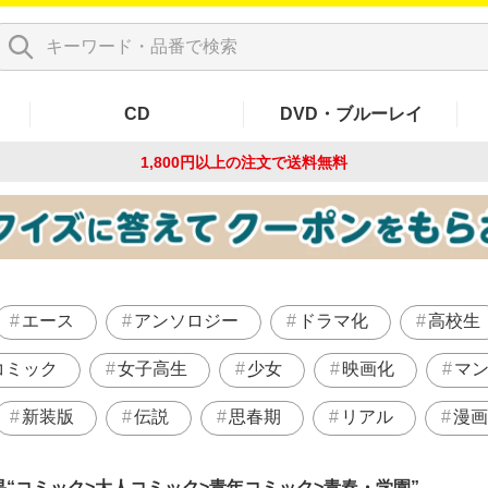
CD
DVD・ブルーレイ
1,800円以上の注文で
送料無料
エース
アンソロジー
ドラマ化
高校生
コミック
女子高生
少女
映画化
マ
新装版
伝説
思春期
リアル
漫画
果
コミック>大人コミック>青年コミック>青春・学園