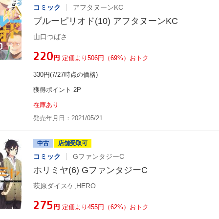
コミック
アフタヌーンKC
ブルーピリオド(10) アフタヌーンKC
山口つばさ
¥220
円
定価より506円（69%）おトク
330
円
(7/27時点の価格)
獲得ポイント 2P
在庫あり
発売年月日：2021/05/21
中古
店舗受取可
コミック
GファンタジーC
ホリミヤ(6) GファンタジーC
萩原ダイスケ,HERO
¥275
円
定価より455円（62%）おトク