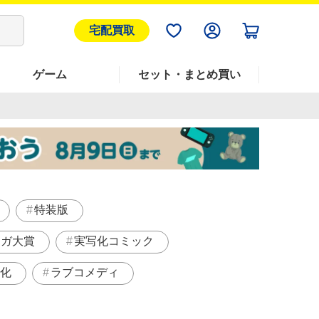
宅配買取
ゲーム
セット・まとめ買い
特装版
ンガ大賞
実写化コミック
化
ラブコメディ