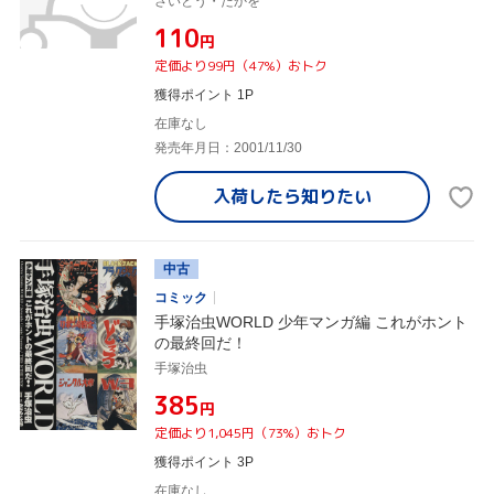
さいとう・たかを
¥110
円
定価より99円（47%）おトク
獲得ポイント 1P
在庫なし
発売年月日：2001/11/30
入荷したら
知りたい
中古
コミック
手塚治虫WORLD 少年マンガ編 これがホント
の最終回だ！
手塚治虫
¥385
円
定価より1,045円（73%）おトク
獲得ポイント 3P
在庫なし