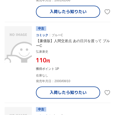
発売年月日：2001/02/06
入荷したら
知りたい
中古
コミック
ブルーC
【廉価版】人間交差点 あの日川を渡って ブル
ーC
弘兼兼史
¥110
円
獲得ポイント 1P
在庫なし
発売年月日：2000/08/10
入荷したら
知りたい
中古