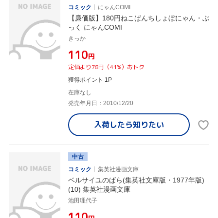
コミック
にゃんCOMI
【廉価版】180円ねこぱんちしょぼにゃん・ぶ
っく にゃんCOMI
きっか
¥110
円
定価より78円（41%）おトク
獲得ポイント 1P
在庫なし
発売年月日：2010/12/20
入荷したら
知りたい
中古
コミック
集英社漫画文庫
ベルサイユのばら(集英社文庫版・1977年版)
(10) 集英社漫画文庫
池田理代子
¥110