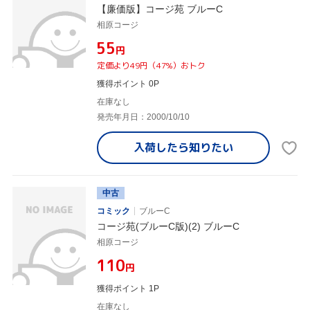
【廉価版】コージ苑 ブルーC
相原コージ
¥55
円
定価より49円（47%）おトク
獲得ポイント 0P
在庫なし
発売年月日：2000/10/10
入荷したら
知りたい
中古
コミック
ブルーC
コージ苑(ブルーC版)(2) ブルーC
相原コージ
¥110
円
獲得ポイント 1P
在庫なし