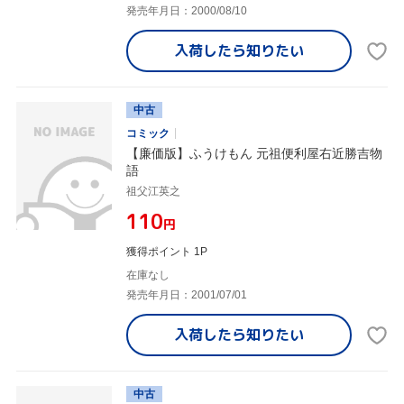
発売年月日：2000/08/10
入荷したら
知りたい
中古
コミック
【廉価版】ふうけもん 元祖便利屋右近勝吉物
語
祖父江英之
¥110
円
獲得ポイント 1P
在庫なし
発売年月日：2001/07/01
入荷したら
知りたい
中古