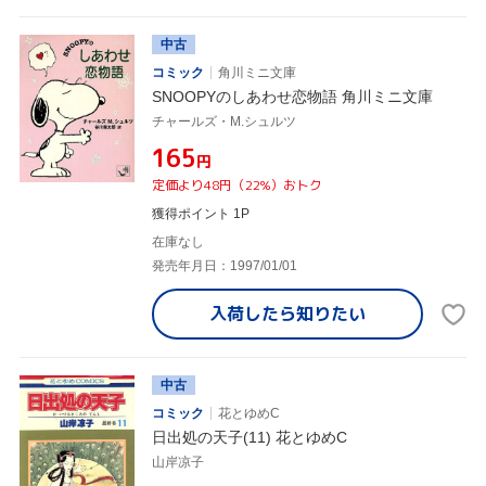
中古
コミック
角川ミニ文庫
SNOOPYのしあわせ恋物語 角川ミニ文庫
チャールズ・M.シュルツ
¥165
円
定価より48円（22%）おトク
獲得ポイント 1P
在庫なし
発売年月日：1997/01/01
入荷したら
知りたい
中古
コミック
花とゆめC
日出処の天子(11) 花とゆめC
山岸凉子