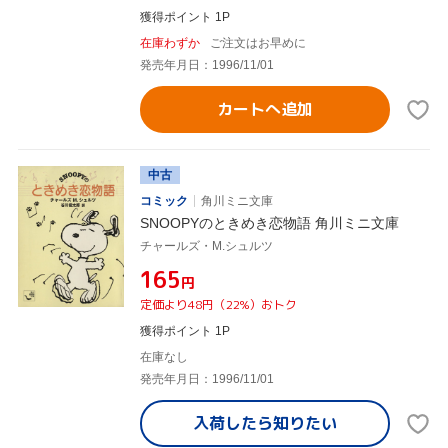
獲得ポイント 1P
在庫わずか
ご注文はお早めに
発売年月日：1996/11/01
カートへ追加
中古
コミック
角川ミニ文庫
SNOOPYのときめき恋物語 角川ミニ文庫
チャールズ・M.シュルツ
¥165
円
定価より48円（22%）おトク
獲得ポイント 1P
在庫なし
発売年月日：1996/11/01
入荷したら
知りたい