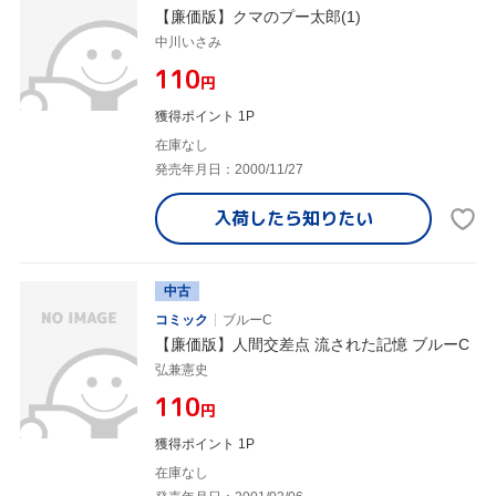
【廉価版】クマのプー太郎(1)
中川いさみ
¥110
円
獲得ポイント 1P
在庫なし
発売年月日：2000/11/27
入荷したら
知りたい
中古
コミック
ブルーC
【廉価版】人間交差点 流された記憶 ブルーC
弘兼憲史
¥110
円
獲得ポイント 1P
在庫なし