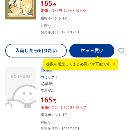
¥165
円
定価より55円（25%）おトク
獲得ポイント 1P
在庫なし
発売年月日：1984/12/01
入荷したら
知りたい
巻数を指定して
まとめ買いが可能です
中古
コミック
花草紙
木原敏江
¥165
円
定価より55円（25%）おトク
獲得ポイント 1P
在庫なし
発売年月日：1988/03/01