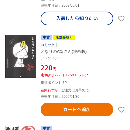
発売年月日：2008/05/01
入荷したら
知りたい
中古
店舗受取可
コミック
となりのA型さん(漫画版)
アンソロジー
¥220
円
定価より722円（76%）おトク
獲得ポイント 2P
在庫わずか
ご注文はお早めに
発売年月日：2009/01/30
カートへ追加
中古