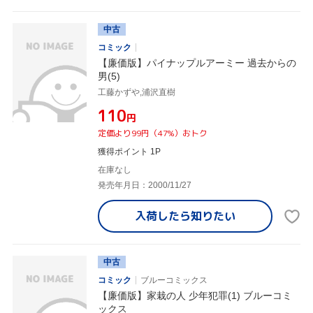
中古
コミック
【廉価版】パイナップルアーミー 過去からの
男(5)
工藤かずや,浦沢直樹
¥110
円
定価より99円（47%）おトク
獲得ポイント 1P
在庫なし
発売年月日：2000/11/27
入荷したら
知りたい
中古
コミック
ブルーコミックス
【廉価版】家栽の人 少年犯罪(1) ブルーコミ
ックス