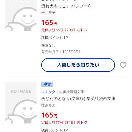
流れ犬もっこす バンブーC
松井雪子
¥165
円
定価より66円（28%）おトク
獲得ポイント 1P
在庫なし
発売年月日：1995/03/01
入荷したら
知りたい
中古
コミック
集英社漫画文庫
あなたのとなり(文庫版) 集英社漫画文庫
樫みちよ
¥165
円
定価より77円（31%）おトク
獲得ポイント 1P