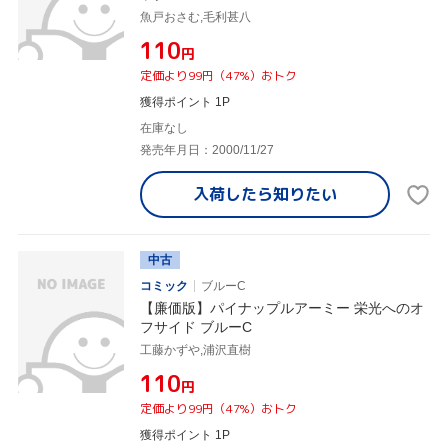
魚戸おさむ,毛利甚八
¥110
円
定価より99円（47%）おトク
獲得ポイント 1P
在庫なし
発売年月日：2000/11/27
入荷したら
知りたい
中古
コミック
ブルーC
【廉価版】パイナップルアーミー 栄光へのオ
フサイド ブルーC
工藤かずや,浦沢直樹
¥110
円
定価より99円（47%）おトク
獲得ポイント 1P