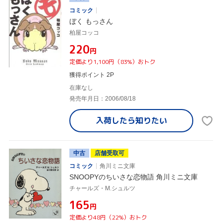
コミック
ぼく もっさん
柏屋コッコ
¥220
円
定価より1,100円（83%）おトク
獲得ポイント 2P
在庫なし
発売年月日：2006/08/18
入荷したら
知りたい
中古
店舗受取可
コミック
角川ミニ文庫
SNOOPYのちいさな恋物語 角川ミニ文庫
チャールズ・M.シュルツ
¥165
円
定価より48円（22%）おトク