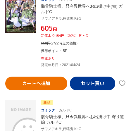
骸骨騎士様、只今異世界へお出掛け中(Ⅷ) ガ
ルドC
サワノアキラ,秤猿鬼,KeG
¥605
円
定価より154円（20%）おトク
660
円
(7/22時点の価格)
獲得ポイント 5P
在庫あり
発売年月日：2021/04/24
カートへ追加
新品
コミック
ガルドC
骸骨騎士様、只今異世界へお出掛け中 寄り道
編 ガルドC
サワノアキラ,秤猿鬼,KeG