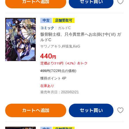
カートへ追加
中古
店舗受取可
コミック
ガルドC
骸骨騎士様、只今異世界へお出掛け中(Ⅵ) ガ
ルドC
サワノアキラ,秤猿鬼,KeG
¥440
円
定価より319円（42%）おトク
495
円
(7/22時点の価格)
獲得ポイント 4P
在庫あり
発売年月日：2020/02/21
カートへ追加