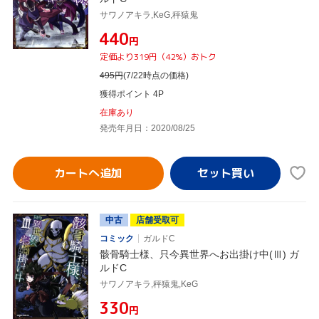
サワノアキラ,KeG,秤猿鬼
¥440
円
定価より319円（42%）おトク
495
円
(7/22時点の価格)
獲得ポイント 4P
在庫あり
発売年月日：2020/08/25
カートへ追加
中古
店舗受取可
コミック
ガルドC
骸骨騎士様、只今異世界へお出掛け中(Ⅲ) ガ
ルドC
サワノアキラ,秤猿鬼,KeG
¥330
円