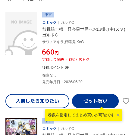
中古
コミック
ガルドC
骸骨騎士様、只今異世界へお出掛け中(ⅩⅤ)
ガルドC
サワノアキラ,秤猿鬼,KeG
¥660
円
定価より99円（13%）おトク
獲得ポイント 6P
在庫なし
発売年月日：2026/06/20
入荷したら
知りたい
巻数を指定して
まとめ買いが可能です
中古
コミック
ガルドC