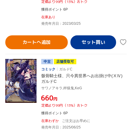
定価より99円（13%）おトク
獲得ポイント 6P
在庫あり
発売年月日：2023/03/25
カートへ追加
中古
店舗受取可
コミック
ガルドC
骸骨騎士様、只今異世界へお出掛け中(ⅩⅣ)
ガルドC
サワノアキラ,秤猿鬼,KeG
¥660
円
定価より99円（13%）おトク
獲得ポイント 6P
在庫わずか
ご注文はお早めに
発売年月日：2025/06/25