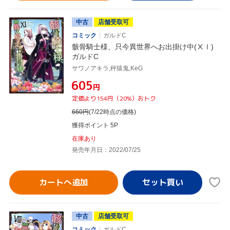
中古
店舗受取可
コミック
ガルドC
骸骨騎士様、只今異世界へお出掛け中(ⅩⅠ)
ガルドC
サワノアキラ,秤猿鬼,KeG
¥605
円
定価より154円（20%）おトク
660
円
(7/22時点の価格)
獲得ポイント 5P
在庫あり
発売年月日：2022/07/25
カートへ追加
中古
店舗受取可
コミック
ガルドC