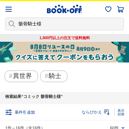
1,800円以上の注文で
送料無料
異世界
騎士
検索結果
コミック 骸骨騎士様
条件を追加
ならびかえ
1件～16件（全16件）
60件