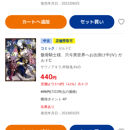
発売年月日：2021/09/25
カートへ追加
中古
店舗受取可
コミック
ガルドC
骸骨騎士様、只今異世界へお出掛け中(Ⅳ) ガ
ルドC
サワノアキラ,秤猿鬼,KeG
¥440
円
定価より319円（42%）おトク
495
円
(7/22時点の価格)
獲得ポイント 4P
在庫あり
発売年月日：2019/03/25