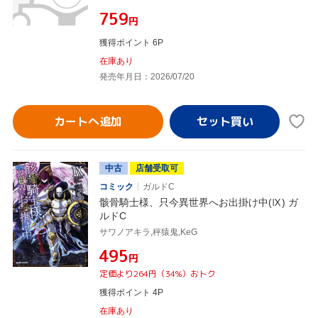
¥759
円
獲得ポイント 6P
在庫あり
発売年月日：2026/07/20
カートへ追加
中古
店舗受取可
コミック
ガルドC
骸骨騎士様、只今異世界へお出掛け中(Ⅸ) ガ
ルドC
サワノアキラ,秤猿鬼,KeG
¥495
円
定価より264円（34%）おトク
獲得ポイント 4P
在庫あり