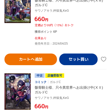
骸骨騎士様、只今異世界へお出掛け中(ⅩⅢ)
ガルドC
サワノアキラ,秤猿鬼,KeG
¥660
円
定価より99円（13%）おトク
獲得ポイント 6P
在庫あり
発売年月日：2024/04/25
カートへ追加
中古
店舗受取可
コミック
ガルドC
骸骨騎士様、只今異世界へお出掛け中(ⅩⅡ)
ガルドC
サワノアキラ,秤猿鬼,KeG
¥660
円