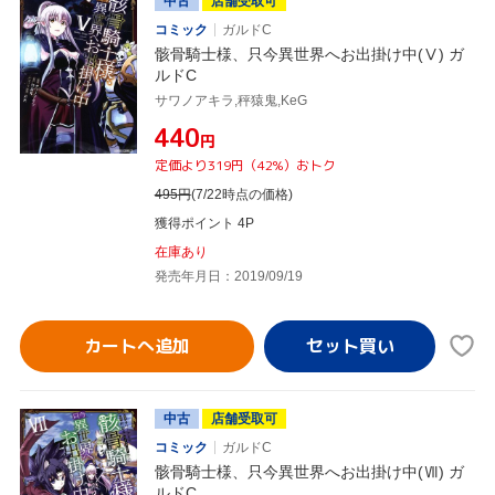
中古
店舗受取可
コミック
ガルドC
骸骨騎士様、只今異世界へお出掛け中(Ⅴ) ガ
ルドC
サワノアキラ,秤猿鬼,KeG
¥440
円
定価より319円（42%）おトク
495
円
(7/22時点の価格)
獲得ポイント 4P
在庫あり
発売年月日：2019/09/19
カートへ追加
中古
店舗受取可
コミック
ガルドC
骸骨騎士様、只今異世界へお出掛け中(Ⅶ) ガ
ルドC