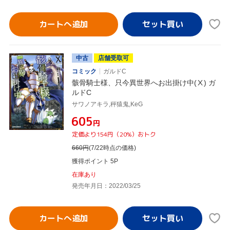
カートへ追加
中古
店舗受取可
コミック
ガルドC
骸骨騎士様、只今異世界へお出掛け中(Ⅹ) ガ
ルドC
サワノアキラ,秤猿鬼,KeG
¥605
円
定価より154円（20%）おトク
660
円
(7/22時点の価格)
獲得ポイント 5P
在庫あり
発売年月日：2022/03/25
カートへ追加