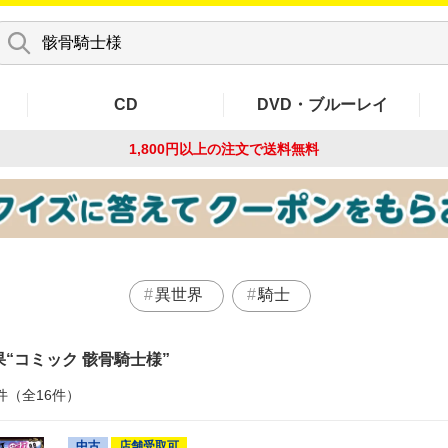
CD
DVD・ブルーレイ
1,800円以上の注文で
送料無料
異世界
騎士
果
コミック 骸骨騎士様
件（全16件）
中古
店舗受取可