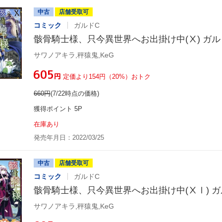
中古
店舗受取可
コミック
ガルドC
骸骨騎士様、只今異世界へお出掛け中(Ⅹ) ガル
サワノアキラ,秤猿鬼,KeG
¥605
円
定価より154円（20%）おトク
660
円
(7/22時点の価格)
獲得ポイント 5P
在庫あり
発売年月日：2022/03/25
中古
店舗受取可
コミック
ガルドC
骸骨騎士様、只今異世界へお出掛け中(ⅩⅠ) ガ
サワノアキラ,秤猿鬼,KeG