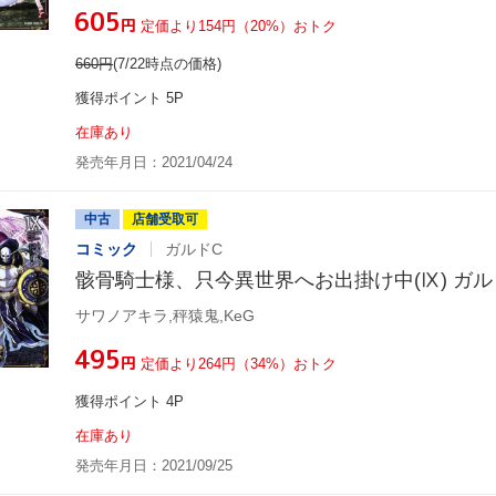
¥605
円
定価より154円（20%）おトク
660
円
(7/22時点の価格)
獲得ポイント 5P
在庫あり
発売年月日：2021/04/24
中古
店舗受取可
コミック
ガルドC
骸骨騎士様、只今異世界へお出掛け中(Ⅸ) ガル
サワノアキラ,秤猿鬼,KeG
¥495
円
定価より264円（34%）おトク
獲得ポイント 4P
在庫あり
発売年月日：2021/09/25