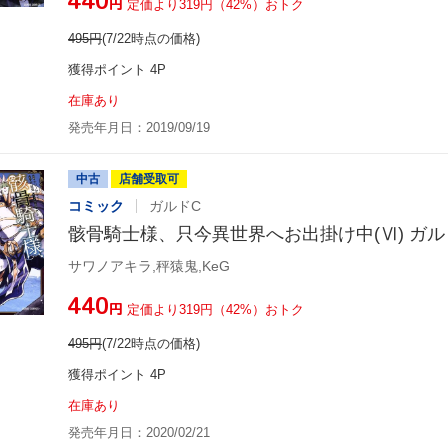
¥440
円
定価より319円（42%）おトク
495
円
(7/22時点の価格)
獲得ポイント 4P
在庫あり
発売年月日：2019/09/19
中古
店舗受取可
コミック
ガルドC
骸骨騎士様、只今異世界へお出掛け中(Ⅵ) ガル
サワノアキラ,秤猿鬼,KeG
¥440
円
定価より319円（42%）おトク
495
円
(7/22時点の価格)
獲得ポイント 4P
在庫あり
発売年月日：2020/02/21