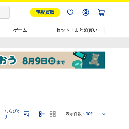
宅配買取
ゲーム
セット・まとめ買い
ならびか
表示件数：
30件
え