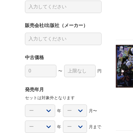
販売会社/出版社（メーカー）
中古価格
〜
円
発売年月
セットは対象外となります
年
月〜
年
月まで