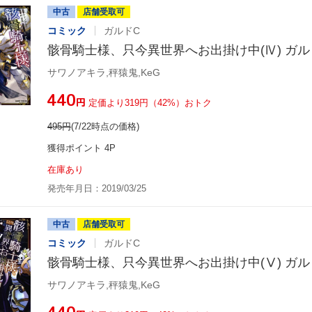
中古
店舗受取可
コミック
ガルドC
骸骨騎士様、只今異世界へお出掛け中(Ⅳ) ガル
サワノアキラ,秤猿鬼,KeG
¥440
円
定価より319円（42%）おトク
495
円
(7/22時点の価格)
獲得ポイント 4P
在庫あり
発売年月日：2019/03/25
中古
店舗受取可
コミック
ガルドC
骸骨騎士様、只今異世界へお出掛け中(Ⅴ) ガル
サワノアキラ,秤猿鬼,KeG