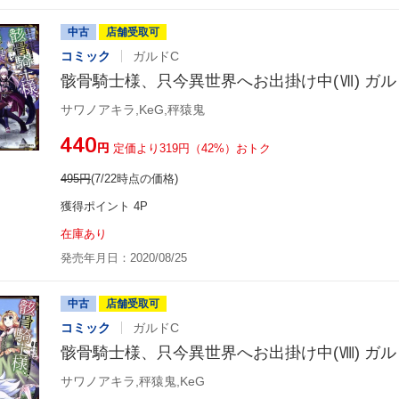
中古
店舗受取可
コミック
ガルドC
骸骨騎士様、只今異世界へお出掛け中(Ⅶ) ガル
サワノアキラ,KeG,秤猿鬼
¥440
円
定価より319円（42%）おトク
495
円
(7/22時点の価格)
獲得ポイント 4P
在庫あり
発売年月日：2020/08/25
中古
店舗受取可
コミック
ガルドC
骸骨騎士様、只今異世界へお出掛け中(Ⅷ) ガル
サワノアキラ,秤猿鬼,KeG