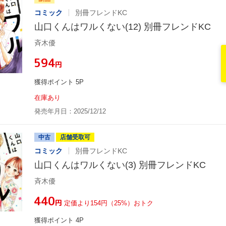
コミック
別冊フレンドKC
山口くんはワルくない(12) 別冊フレンドKC
斉木優
¥594
円
獲得ポイント 5P
在庫あり
発売年月日：2025/12/12
中古
店舗受取可
コミック
別冊フレンドKC
山口くんはワルくない(3) 別冊フレンドKC
斉木優
¥440
円
定価より154円（25%）おトク
獲得ポイント 4P