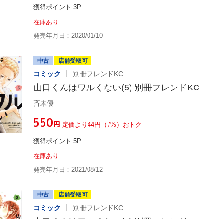
獲得ポイント 3P
在庫あり
発売年月日：2020/01/10
中古
店舗受取可
コミック
別冊フレンドKC
山口くんはワルくない(5) 別冊フレンドKC
斉木優
¥550
円
定価より44円（7%）おトク
獲得ポイント 5P
在庫あり
発売年月日：2021/08/12
中古
店舗受取可
コミック
別冊フレンドKC