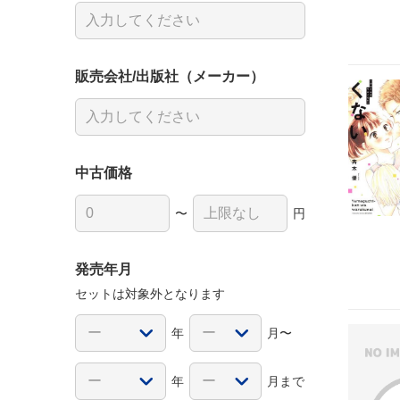
販売会社/出版社（メーカー）
中古価格
〜
円
発売年月
セットは対象外となります
年
月〜
年
月まで