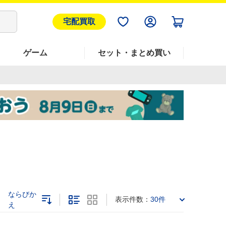
宅配買取
ゲーム
セット・まとめ買い
ならびか
表示件数：
30件
え