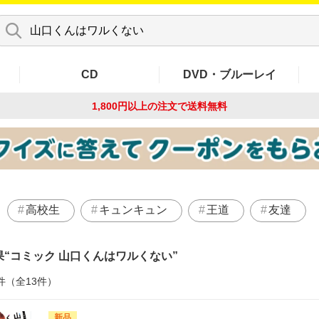
CD
DVD・ブルーレイ
1,800円以上の注文で
送料無料
高校生
キュンキュン
王道
友達
果
コミック 山口くんはワルくない
件（全13件）
新品