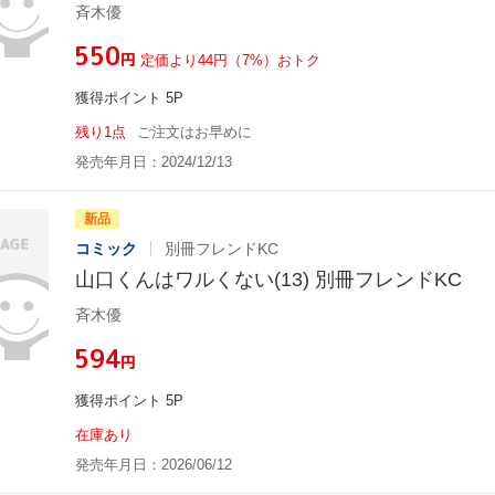
斉木優
¥550
円
定価より44円（7%）おトク
獲得ポイント 5P
残り1点
ご注文はお早めに
発売年月日：2024/12/13
新品
コミック
別冊フレンドKC
山口くんはワルくない(13) 別冊フレンドKC
斉木優
¥594
円
獲得ポイント 5P
在庫あり
発売年月日：2026/06/12