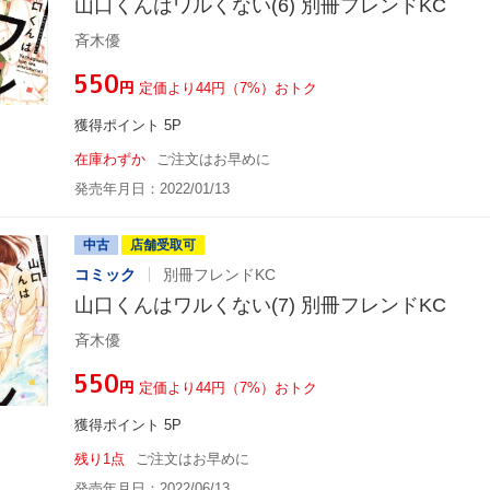
山口くんはワルくない(6) 別冊フレンドKC
斉木優
¥550
円
定価より44円（7%）おトク
獲得ポイント 5P
在庫わずか
ご注文はお早めに
発売年月日：2022/01/13
中古
店舗受取可
コミック
別冊フレンドKC
山口くんはワルくない(7) 別冊フレンドKC
斉木優
¥550
円
定価より44円（7%）おトク
獲得ポイント 5P
残り1点
ご注文はお早めに
発売年月日：2022/06/13