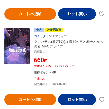
カートへ追加
中古
店舗受取可
コミック
MFCアライブ
クレバテス(新装版)(1) 魔獣の王と赤子と屍の
勇者 MFCアライブ
岩原裕二
¥660
円
定価より275円（29%）おトク
獲得ポイント 6P
在庫あり
発売年月日：2024/07/05
カートへ追加