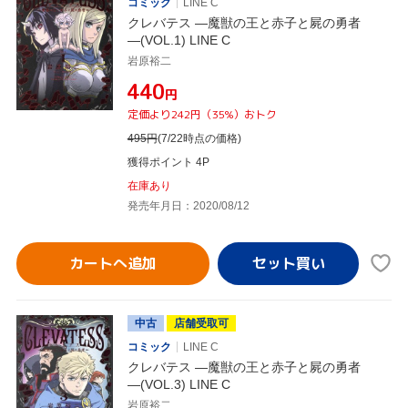
コミック
LINE C
クレバテス ―魔獣の王と赤子と屍の勇者
―(VOL.1) LINE C
岩原裕二
¥440
円
定価より242円（35%）おトク
495
円
(7/22時点の価格)
獲得ポイント 4P
在庫あり
発売年月日：2020/08/12
カートへ追加
中古
店舗受取可
コミック
LINE C
クレバテス ―魔獣の王と赤子と屍の勇者
―(VOL.3) LINE C
岩原裕二