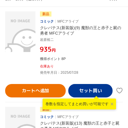
新品
コミック
MFCアライブ
クレバテス(新装版)(9) 魔獣の王と赤子と屍の
勇者 MFCアライブ
岩原裕二
¥935
円
獲得ポイント 8P
在庫あり
発売年月日：2025/07/28
カートへ追加
巻数を指定して
まとめ買いが可能です
新品
コミック
MFCアライブ
クレバテス(新装版)(13) 魔獣の王と赤子と屍