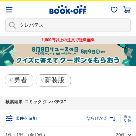
1,800円以上の注文で
送料無料
勇者
新装版
検索結果
コミック クレバテス
条件を追加
ならびかえ
1件～19件（全19件）
30件