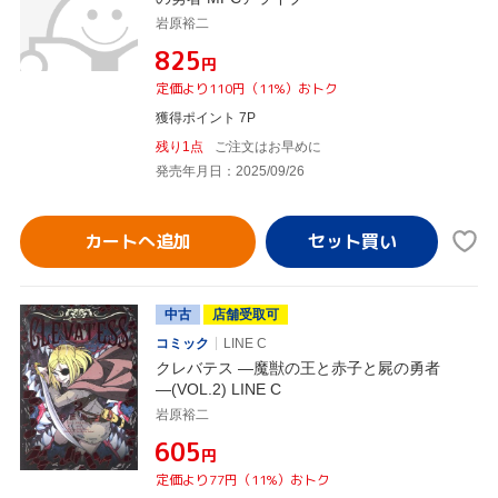
岩原裕二
¥825
円
定価より110円（11%）おトク
獲得ポイント 7P
残り1点
ご注文はお早めに
発売年月日：2025/09/26
カートへ追加
中古
店舗受取可
コミック
LINE C
クレバテス ―魔獣の王と赤子と屍の勇者
―(VOL.2) LINE C
岩原裕二
¥605
円
定価より77円（11%）おトク