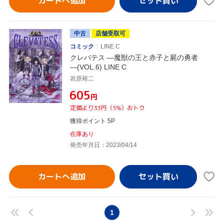
カートへ追加
中古
店舗受取可
コミック
LINE C
クレバテス ―魔獣の王と赤子と屍の勇者
―(VOL.6) LINE C
岩原裕二
¥605
円
定価より33円（5%）おトク
獲得ポイント 5P
在庫あり
発売年月日：2023/04/14
カートへ追加
1