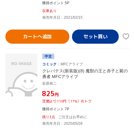
獲得ポイント 5P
在庫あり
発売年月日：2021/02/15
カートへ追加
中古
コミック
MFCアライブ
クレバテス(新装版)(8) 魔獣の王と赤子と屍の
勇者 MFCアライブ
岩原裕二
¥825
円
定価より110円（11%）おトク
獲得ポイント 7P
残り1点
ご注文はお早めに
発売年月日：2025/05/28