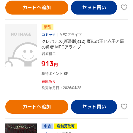
カートへ追加
新品
コミック
MFCアライブ
クレバテス(新装版)(12) 魔獣の王と赤子と屍
の勇者 MFCアライブ
岩原裕二
¥913
円
獲得ポイント 8P
在庫あり
発売年月日：2026/04/28
カートへ追加
中古
店舗受取可