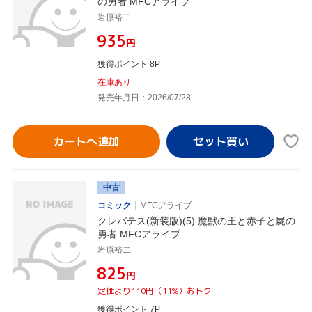
の勇者 MFCアライブ
岩原裕二
¥935
円
獲得ポイント 8P
在庫あり
発売年月日：2026/07/28
カートへ追加
中古
コミック
MFCアライブ
クレバテス(新装版)(5) 魔獣の王と赤子と屍の
勇者 MFCアライブ
岩原裕二
¥825
円
定価より110円（11%）おトク
獲得ポイント 7P