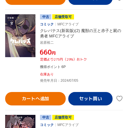
中古
店舗受取可
コミック
MFCアライブ
クレバテス(新装版)(2) 魔獣の王と赤子と屍の
勇者 MFCアライブ
岩原裕二
¥660
円
定価より275円（29%）おトク
獲得ポイント 6P
在庫あり
発売年月日：2024/07/05
カートへ追加
中古
店舗受取可
コミック
MFCアライブ