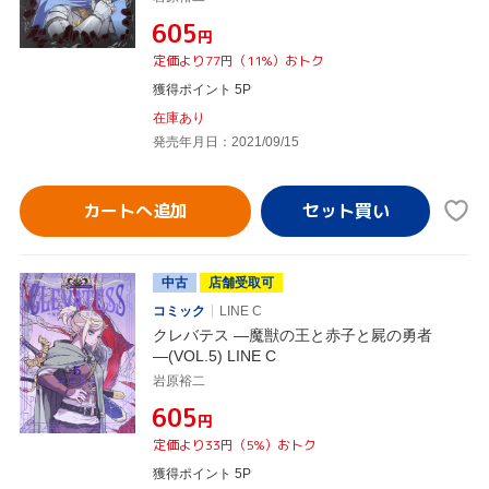
¥605
円
定価より77円（11%）おトク
獲得ポイント 5P
在庫あり
発売年月日：2021/09/15
カートへ追加
中古
店舗受取可
コミック
LINE C
クレバテス ―魔獣の王と赤子と屍の勇者
―(VOL.5) LINE C
岩原裕二
¥605
円
定価より33円（5%）おトク
獲得ポイント 5P