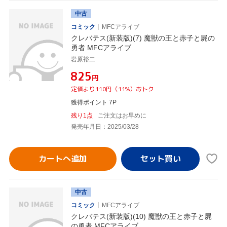
中古
コミック
MFCアライブ
クレバテス(新装版)(7) 魔獣の王と赤子と屍の
勇者 MFCアライブ
岩原裕二
¥825
円
定価より110円（11%）おトク
獲得ポイント 7P
残り1点
ご注文はお早めに
発売年月日：2025/03/28
カートへ追加
中古
コミック
MFCアライブ
クレバテス(新装版)(10) 魔獣の王と赤子と屍
の勇者 MFCアライブ