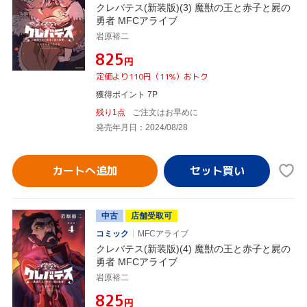
クレバテス(新装版)(3) 魔獣の王と赤子と屍の
勇者 MFCアライブ
岩原裕二
¥825
円
定価より110円（11%）おトク
獲得ポイント 7P
残り1点
ご注文はお早めに
発売年月日：2024/08/28
カートへ追加
中古
店舗受取可
コミック
MFCアライブ
クレバテス(新装版)(4) 魔獣の王と赤子と屍の
勇者 MFCアライブ
岩原裕二
¥825
円