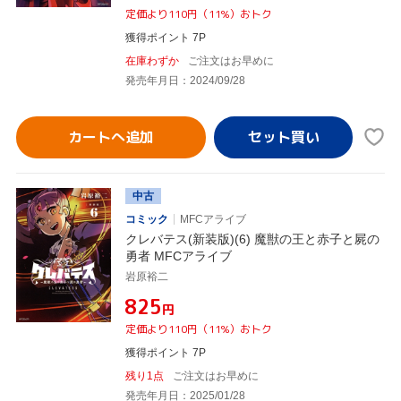
定価より110円（11%）おトク
獲得ポイント 7P
在庫わずか
ご注文はお早めに
発売年月日：2024/09/28
カートへ追加
中古
コミック
MFCアライブ
クレバテス(新装版)(6) 魔獣の王と赤子と屍の
勇者 MFCアライブ
岩原裕二
¥825
円
定価より110円（11%）おトク
獲得ポイント 7P
残り1点
ご注文はお早めに
発売年月日：2025/01/28