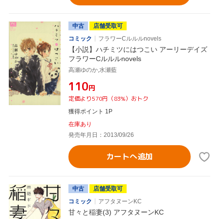
中古
店舗受取可
コミック
フラワーCルルルnovels
【小説】ハチミツにはつこい アーリーデイズ
フラワーCルルルnovels
高瀬ゆのか,水瀬藍
¥110
円
定価より570円（83%）おトク
獲得ポイント 1P
在庫あり
発売年月日：2013/09/26
カートへ追加
中古
店舗受取可
コミック
アフタヌーンKC
甘々と稲妻(3) アフタヌーンKC