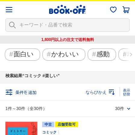
1,800円以上の注文で
送料無料
面白い
かわいい
感動
幸
検索結果
コミック #楽しい
条件を追加
ならびかえ
1件～30件（全30件）
30件
中古
店舗受取可
コミック