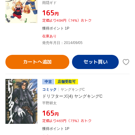
雨隠ギド
¥165
円
定価より484円（74%）おトク
獲得ポイント 1P
在庫あり
発売年月日：2014/09/05
カートへ追加
中古
店舗受取可
コミック
ヤングキングC
ドリフターズ(4) ヤングキングC
平野耕太
¥165
円
定価より463円（73%）おトク
獲得ポイント 1P