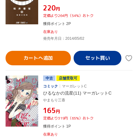
¥220
円
定価より264円（54%）おトク
獲得ポイント 2P
在庫あり
発売年月日：2014/05/02
カートへ追加
中古
店舗受取可
コミック
マーガレットC
ひるなかの流星(11) マーガレットC
やまもり三香
¥165
円
定価より319円（65%）おトク
獲得ポイント 1P
在庫あり