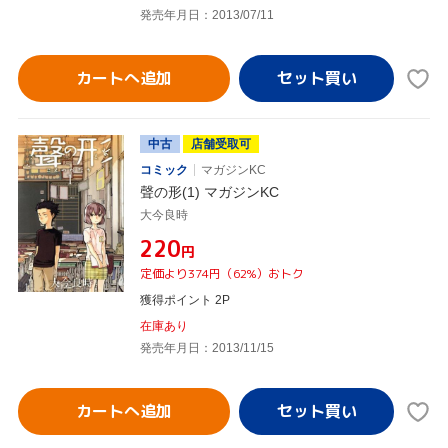
発売年月日：2013/07/11
カートへ追加
中古
店舗受取可
コミック
マガジンKC
聲の形(1) マガジンKC
大今良時
¥220
円
定価より374円（62%）おトク
獲得ポイント 2P
在庫あり
発売年月日：2013/11/15
カートへ追加