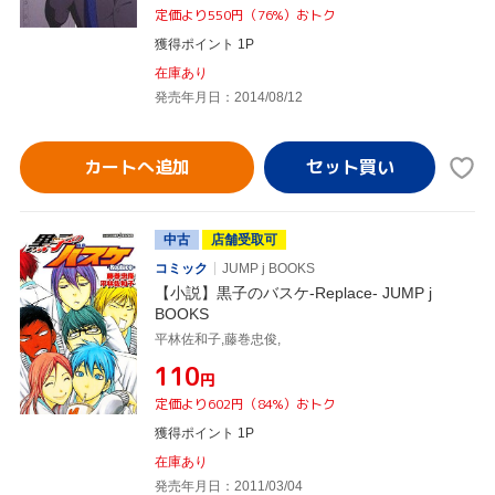
定価より550円（76%）おトク
獲得ポイント 1P
在庫あり
発売年月日：2014/08/12
カートへ追加
中古
店舗受取可
コミック
JUMP j BOOKS
【小説】黒子のバスケ-Replace- JUMP j
BOOKS
平林佐和子,藤巻忠俊,
¥110
円
定価より602円（84%）おトク
獲得ポイント 1P
在庫あり
発売年月日：2011/03/04