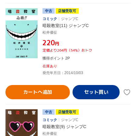
中古
店舗受取可
コミック
ジャンプC
暗殺教室(11) ジャンプC
松井優征
¥220
円
定価より264円（54%）おトク
獲得ポイント 2P
在庫あり
発売年月日：2014/10/03
カートへ追加
中古
店舗受取可
コミック
ジャンプC
暗殺教室(9) ジャンプC
松井優征