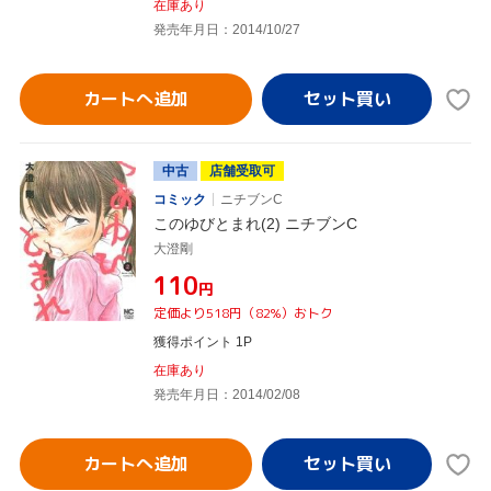
在庫あり
発売年月日：2014/10/27
カートへ追加
中古
店舗受取可
コミック
ニチブンC
このゆびとまれ(2) ニチブンC
大澄剛
¥110
円
定価より518円（82%）おトク
獲得ポイント 1P
在庫あり
発売年月日：2014/02/08
カートへ追加