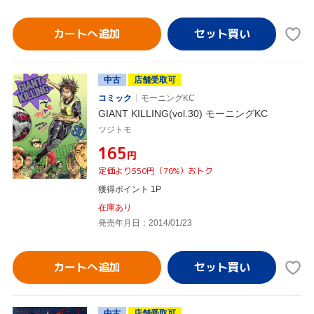
カートへ追加
中古
店舗受取可
コミック
モーニングKC
GIANT KILLING(vol.30) モーニングKC
ツジトモ
¥165
円
定価より550円（76%）おトク
獲得ポイント 1P
在庫あり
発売年月日：2014/01/23
カートへ追加
中古
店舗受取可