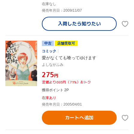
在庫なし
発売年月日：2009/11/07
入荷したら
知りたい
中古
店舗受取可
コミック
愛がなくても喰ってゆけます
よしながふみ
¥275
円
定価より693円（71%）おトク
獲得ポイント 2P
在庫あり
発売年月日：2005/04/01
カートへ追加