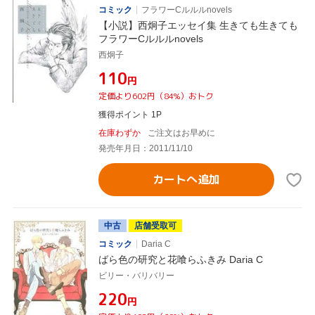
コミック
フラワーCルルルnovels
【小説】西炯子エッセイ集 生きても生きても
フラワーCルルルnovels
西炯子
¥110
円
定価より602円（84%）おトク
獲得ポイント 1P
在庫わずか
ご注文はお早めに
発売年月日：2011/11/10
カートへ追加
中古
店舗受取可
コミック
Daria C
ばら色の研究と花喰らふきみ Daria C
ビリー・バリバリー
¥220
円