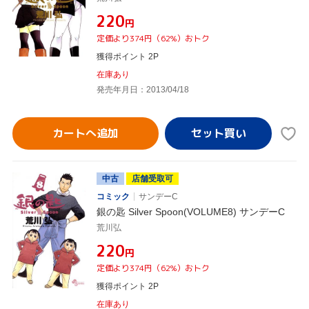
¥220
円
定価より374円（62%）おトク
獲得ポイント 2P
在庫あり
発売年月日：2013/04/18
カートへ追加
中古
店舗受取可
コミック
サンデーC
銀の匙 Silver Spoon(VOLUME8) サンデーC
荒川弘
¥220
円
定価より374円（62%）おトク
獲得ポイント 2P
在庫あり