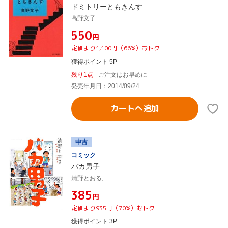
ドミトリーともきんす
高野文子
¥550
円
定価より1,100円（66%）おトク
獲得ポイント 5P
残り1点
ご注文はお早めに
発売年月日：2014/09/24
カートへ追加
中古
コミック
バカ男子
清野とおる,
¥385
円
定価より935円（70%）おトク
獲得ポイント 3P