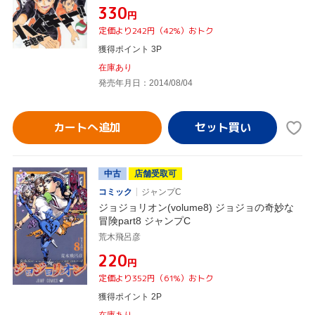
¥330
円
定価より242円（42%）おトク
獲得ポイント 3P
在庫あり
発売年月日：2014/08/04
カートへ追加
中古
店舗受取可
コミック
ジャンプC
ジョジョリオン(volume8) ジョジョの奇妙な
冒険part8 ジャンプC
荒木飛呂彦
¥220
円
定価より352円（61%）おトク
獲得ポイント 2P