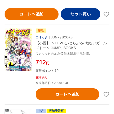
カートへ追加
新品
コミック
JUMP j BOOKS
【小説】To LOVEる-とらぶる- 危ないガール
ズトーク JUMP j BOOKS
ワカツキヒカル,矢吹健太朗,長谷見沙貴,
¥712
円
獲得ポイント 6P
在庫あり
発売年月日：2009/08/01
カートへ追加
中古
店舗受取可