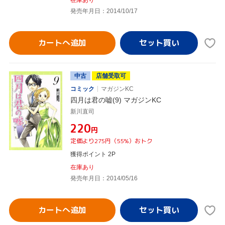
在庫あり
発売年月日：2014/10/17
カートへ追加
中古
店舗受取可
コミック
マガジンKC
四月は君の嘘(9) マガジンKC
新川直司
¥220
円
定価より275円（55%）おトク
獲得ポイント 2P
在庫あり
発売年月日：2014/05/16
カートへ追加