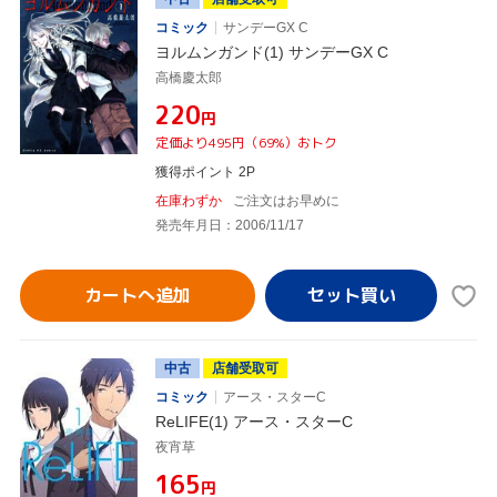
コミック
サンデーGX C
ヨルムンガンド(1) サンデーGX C
高橋慶太郎
¥220
円
定価より495円（69%）おトク
獲得ポイント 2P
在庫わずか
ご注文はお早めに
発売年月日：2006/11/17
カートへ追加
中古
店舗受取可
コミック
アース・スターC
ReLIFE(1) アース・スターC
夜宵草
¥165
円