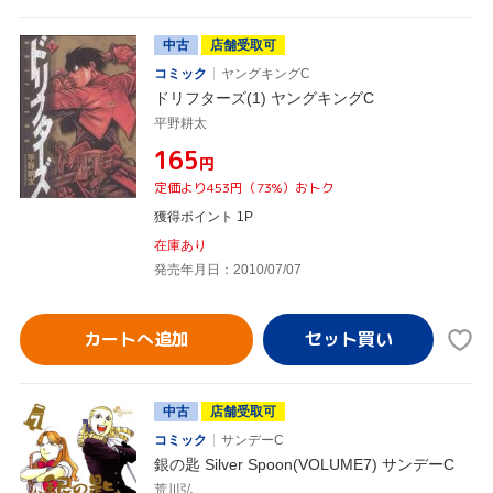
中古
店舗受取可
コミック
ヤングキングC
ドリフターズ(1) ヤングキングC
平野耕太
¥165
円
定価より453円（73%）おトク
獲得ポイント 1P
在庫あり
発売年月日：2010/07/07
カートへ追加
中古
店舗受取可
コミック
サンデーC
銀の匙 Silver Spoon(VOLUME7) サンデーC
荒川弘