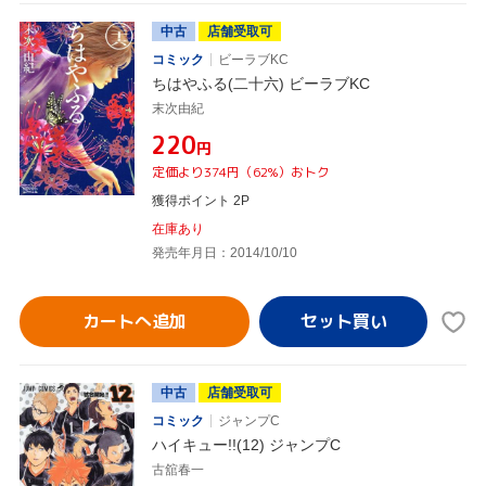
中古
店舗受取可
コミック
ビーラブKC
ちはやふる(二十六) ビーラブKC
末次由紀
¥220
円
定価より374円（62%）おトク
獲得ポイント 2P
在庫あり
発売年月日：2014/10/10
カートへ追加
中古
店舗受取可
コミック
ジャンプC
ハイキュー!!(12) ジャンプC
古舘春一