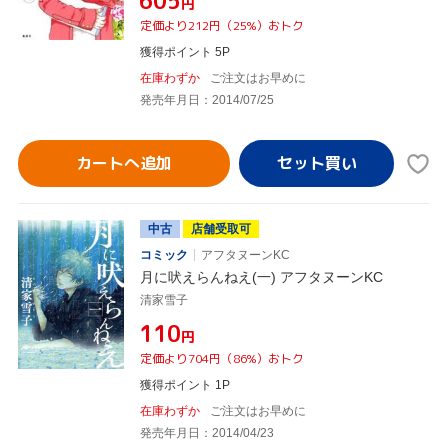
¥605
円
定価より212円（25%）おトク
獲得ポイント 5P
在庫わずか
ご注文はお早めに
発売年月日：2014/07/25
カートへ追加
中古
店舗受取可
コミック
アフタヌーンKC
月に吠えらんねえ(一) アフタヌーンKC
清家雪子
¥110
円
定価より704円（86%）おトク
獲得ポイント 1P
在庫わずか
ご注文はお早めに
発売年月日：2014/04/23