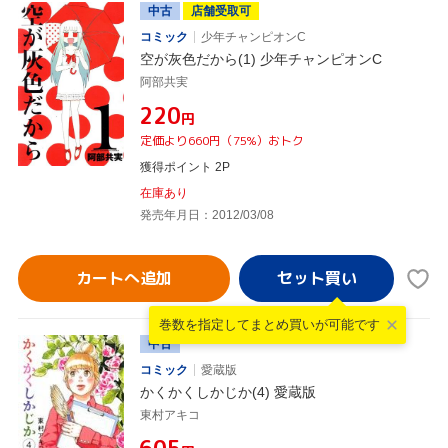
中古
店舗受取可
コミック
少年チャンピオンC
空が灰色だから(1) 少年チャンピオンC
阿部共実
¥220
円
定価より660円（75%）おトク
獲得ポイント 2P
在庫あり
発売年月日：2012/03/08
カートへ追加
巻数を指定して
まとめ買いが可能です
中古
コミック
愛蔵版
かくかくしかじか(4) 愛蔵版
東村アキコ