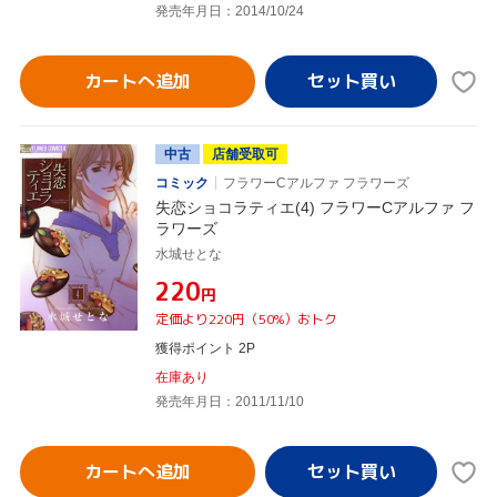
発売年月日：2014/10/24
カートへ追加
中古
店舗受取可
コミック
フラワーCアルファ フラワーズ
失恋ショコラティエ(4) フラワーCアルファ フ
ラワーズ
水城せとな
¥220
円
定価より220円（50%）おトク
獲得ポイント 2P
在庫あり
発売年月日：2011/11/10
カートへ追加