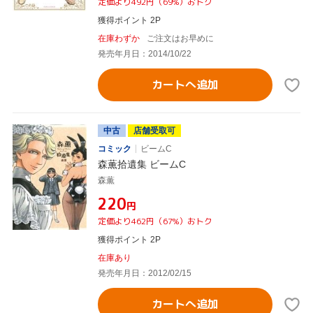
定価より492円（69%）おトク
獲得ポイント 2P
在庫わずか
ご注文はお早めに
発売年月日：2014/10/22
カートへ追加
中古
店舗受取可
コミック
ビームC
森薫拾遺集 ビームC
森薫
¥220
円
定価より462円（67%）おトク
獲得ポイント 2P
在庫あり
発売年月日：2012/02/15
カートへ追加