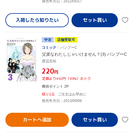
発売年月日：2012/05/17
入荷したら
知りたい
中古
店舗受取可
コミック
バンブーC
父派なわたしじゃいけません？(3) バンブーC
渡辺圭祐
¥220
円
定価より492円（69%）おトク
獲得ポイント 2P
残り1点
ご注文はお早めに
発売年月日：2013/09/06
カートへ追加