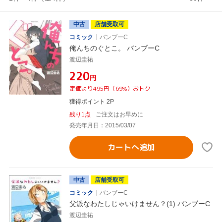
中古
店舗受取可
コミック
バンブーC
俺んちのぐとこ。 バンブーC
渡辺圭祐
¥220
円
定価より495円（69%）おトク
獲得ポイント 2P
残り1点
ご注文はお早めに
発売年月日：2015/03/07
カートへ追加
中古
店舗受取可
コミック
バンブーC
父派なわたしじゃいけません？(1) バンブーC
渡辺圭祐