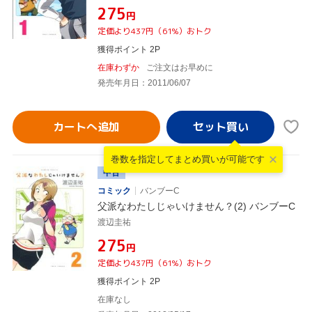
¥275
円
定価より437円（61%）おトク
獲得ポイント 2P
在庫わずか
ご注文はお早めに
発売年月日：2011/06/07
カートへ追加
巻数を指定して
まとめ買いが可能です
中古
コミック
バンブーC
父派なわたしじゃいけません？(2) バンブーC
渡辺圭祐
¥275
円
定価より437円（61%）おトク
獲得ポイント 2P
在庫なし