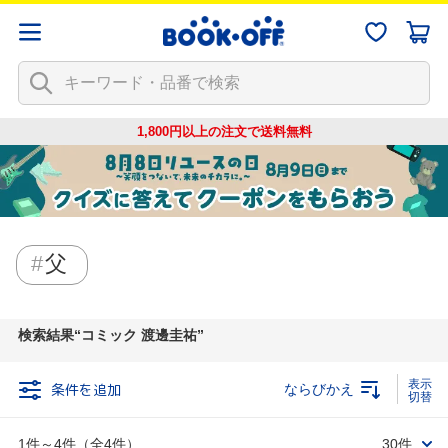
1,800円以上の注文で
送料無料
父
検索結果
コミック 渡邊圭祐
条件を追加
ならびかえ
1件～4件（全4件）
30件