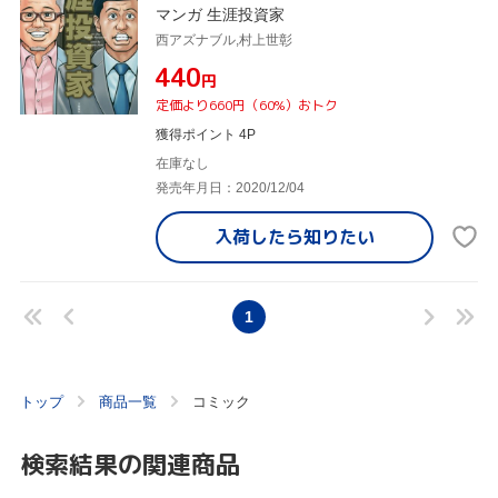
マンガ 生涯投資家
西アズナブル,村上世彰
¥440
円
定価より660円（60%）おトク
獲得ポイント 4P
在庫なし
発売年月日：2020/12/04
入荷したら
知りたい
1
トップ
商品一覧
コミック
検索結果の関連商品