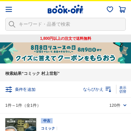
1,800円以上の注文で
送料無料
検索結果
コミック 村上世彰
条件を追加
ならびかえ
1件～1件（全1件）
120件
中古
コミック