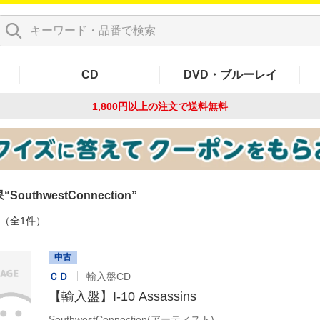
CD
DVD・ブルーレイ
1,800円以上の注文で
送料無料
果
SouthwestConnection
件（全1件）
中古
ＣＤ
輸入盤CD
【輸入盤】I-10 Assassins
SouthwestConnection(アーティスト)