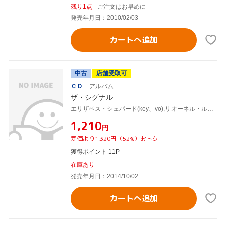
残り1点
ご注文はお早めに
発売年月日：2010/02/03
カートへ追加
中古
店舗受取可
ＣＤ
アルバム
ザ・シグナル
エリザベス・シェパード(key、vo),リオーネル・ルエケ(g、vo),ロス・マッキンタイアー(b),スコット・ケンプ(b),ラーネル・ルイス(ds),Roman Tome(ds),Joshua Van Tassel(ds),コリン・キングスモア(ds、perc)
¥1,210
円
定価より1,320円（52%）おトク
獲得ポイント 11P
在庫あり
発売年月日：2014/10/02
カートへ追加