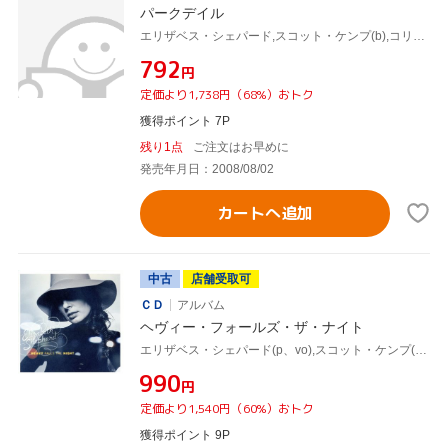
パークデイル
エリザベス・シェパード,スコット・ケンプ(b),コリン・キングスモア(ds),Roman Tome(perc),William Sperandei(tp、kalimba),レグ・シュワッガー(g)
¥792
円
定価より1,738円（68%）おトク
獲得ポイント 7P
残り1点
ご注文はお早めに
発売年月日：2008/08/02
カートへ追加
中古
店舗受取可
ＣＤ
アルバム
ヘヴィー・フォールズ・ザ・ナイト
エリザベス・シェパード(p、vo),スコット・ケンプ(b),コリン・キングスモア(ds、Circular Saw、Cahon),ロス・マッキンタイアー(b),Roman Tome(perc),Michael Davidson(vib),Brian Macmillan(g),Paul Macdougall(g)
¥990
円
定価より1,540円（60%）おトク
獲得ポイント 9P