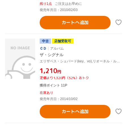
残り1点
ご注文はお早めに
発売年月日：2010/02/03
カートへ追加
中古
店舗受取可
ＣＤ
アルバム
ザ・シグナル
エリザベス・シェパード(key、vo),リオーネル・ルエケ(g、vo),ロス・マッキンタイアー(b),スコット・ケンプ(b),ラーネル・ルイス(ds),Roman Tome(ds),Joshua Van Tassel(ds),コリン・キングスモア(ds、perc)
¥1,210
円
定価より1,320円（52%）おトク
獲得ポイント 11P
在庫あり
発売年月日：2014/10/02
カートへ追加