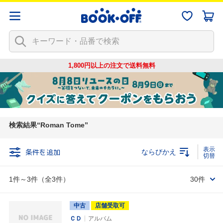
1,800円以上の注文で
送料無料
検索結果
Roman Tome
条件を追加
ならびかえ
1件～3件（全3件）
30件
中古
店舗受取可
ＣＤ
アルバム