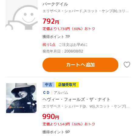
パークデイル
エリザベス・シェパード,スコット・ケンプ(b),コリン・キングスモア(ds),Roman Tome(perc),William Sperandei(tp、kalimba),レグ・シュワッガー(g)
¥792
円
定価より1,738円（68%）おトク
獲得ポイント 7P
残り1点
ご注文はお早めに
発売年月日：2008/08/02
カートへ追加
中古
店舗受取可
ＣＤ
アルバム
ヘヴィー・フォールズ・ザ・ナイト
エリザベス・シェパード(p、vo),スコット・ケンプ(b),コリン・キングスモア(ds、Circular Saw、Cahon),ロス・マッキンタイアー(b),Roman Tome(perc),Michael Davidson(vib),Brian Macmillan(g),Paul Macdougall(g)
¥990
円
定価より1,540円（60%）おトク
獲得ポイント 9P