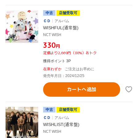
中古
店舗受取可
ＣＤ
アルバム
WISHFUL(通常盤)
NCT WISH
¥330
円
定価より2,669円（88%）おトク
獲得ポイント 3P
在庫わずか
ご注文はお早めに
発売年月日：2024/12/25
カートへ追加
中古
店舗受取可
ＣＤ
アルバム
WISHLIST(通常盤)
NCT WISH