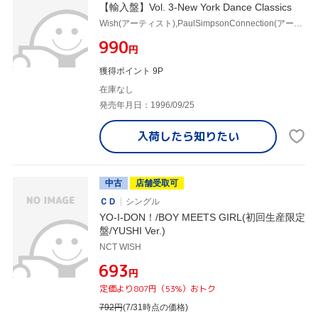
【輸入盤】Vol. 3-New York Dance Classics
Wish(アーティスト),PaulSimpsonConnection(アーティスト),NewYorkDanceClassics(アーティスト)
¥990
円
獲得ポイント 9P
在庫なし
発売年月日：1996/09/25
入荷したら
知りたい
中古
店舗受取可
ＣＤ
シングル
YO-I-DON！/BOY MEETS GIRL(初回生産限定
盤/YUSHI Ver.)
NCT WISH
¥693
円
定価より807円（53%）おトク
792
円
(7/31時点の価格)