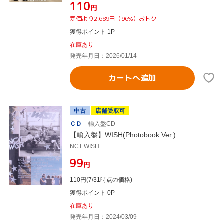
¥110
円
定価より2,689円（96%）おトク
獲得ポイント 1P
在庫あり
発売年月日：2026/01/14
カートへ追加
中古
店舗受取可
ＣＤ
輸入盤CD
【輸入盤】WISH(Photobook Ver.)
NCT WISH
¥99
円
110
円
(7/31時点の価格)
獲得ポイント 0P
在庫あり
発売年月日：2024/03/09