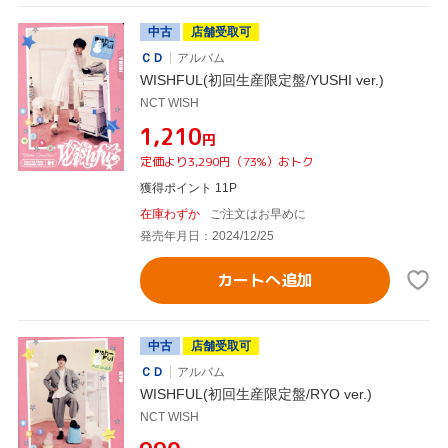
中古
店舗受取可
ＣＤ
アルバム
WISHFUL(初回生産限定盤/YUSHI ver.)
NCT WISH
¥1,210
円
定価より3,290円（73%）おトク
獲得ポイント 11P
在庫わずか
ご注文はお早めに
発売年月日：2024/12/25
カートへ追加
中古
店舗受取可
ＣＤ
アルバム
WISHFUL(初回生産限定盤/RYO ver.)
NCT WISH