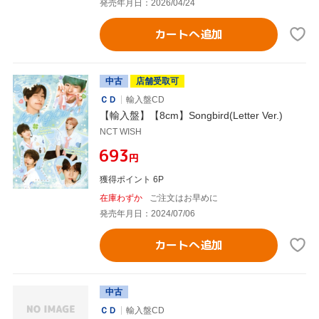
発売年月日：2026/04/24
カートへ追加
中古
店舗受取可
ＣＤ
輸入盤CD
【輸入盤】【8cm】Songbird(Letter Ver.)
NCT WISH
¥693
円
獲得ポイント 6P
在庫わずか
ご注文はお早めに
発売年月日：2024/07/06
カートへ追加
中古
ＣＤ
輸入盤CD