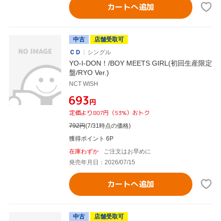
カートへ追加
中古
店舗受取可
ＣＤ
シングル
YO-I-DON！/BOY MEETS GIRL(初回生産限定
盤/RYO Ver.)
NCT WISH
¥693
円
定価より807円（53%）おトク
792
円
(7/31時点の価格)
獲得ポイント 6P
在庫わずか
ご注文はお早めに
発売年月日：2026/07/15
カートへ追加
中古
店舗受取可