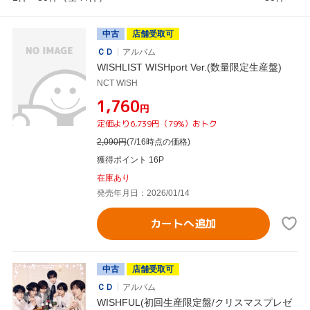
中古
店舗受取可
ＣＤ
アルバム
WISHLIST WISHport Ver.(数量限定生産盤)
NCT WISH
¥1,760
円
定価より6,739円（79%）おトク
2,090
円
(7/16時点の価格)
獲得ポイント 16P
在庫あり
発売年月日：2026/01/14
カートへ追加
中古
店舗受取可
ＣＤ
アルバム
WISHFUL(初回生産限定盤/クリスマスプレゼ