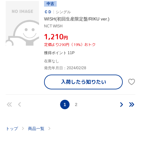
中古
ＣＤ
シングル
WISH(初回生産限定盤/RIKU ver.)
NCT WISH
¥1,210
円
定価より290円（19%）おトク
獲得ポイント 11P
在庫なし
発売年月日：2024/02/28
入荷したら
知りたい
1
2
トップ
商品一覧