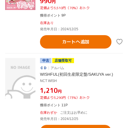
¥990
円
定価より3,510円（78%）おトク
獲得ポイント 9P
在庫あり
発売年月日：2024/12/25
カートへ追加
中古
店舗受取可
ＣＤ
アルバム
WISHFUL(初回生産限定盤/SAKUYA ver.)
NCT WISH
¥1,210
円
定価より3,290円（73%）おトク
獲得ポイント 11P
在庫わずか
ご注文はお早めに
発売年月日：2024/12/25