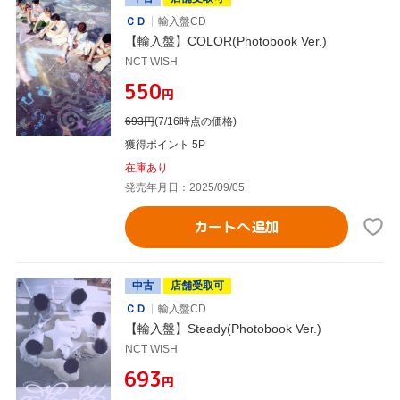
ＣＤ
輸入盤CD
【輸入盤】COLOR(Photobook Ver.)
NCT WISH
¥550
円
693
円
(7/16時点の価格)
獲得ポイント 5P
在庫あり
発売年月日：2025/09/05
カートへ追加
中古
店舗受取可
ＣＤ
輸入盤CD
【輸入盤】Steady(Photobook Ver.)
NCT WISH
¥693
円