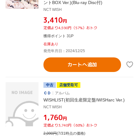
ントBOX Ver.)(Blu-ray Disc付)
NCT WISH
¥3,410
円
定価より4,590円（57%）おトク
獲得ポイント 31P
在庫あり
発売年月日：2024/12/25
カートへ追加
中古
店舗受取可
ＣＤ
アルバム
WISHLIST(初回生産限定盤/WISHarc Ver.)
NCT WISH
¥1,760
円
定価より3,740円（68%）おトク
2,090
円
(7/31時点の価格)