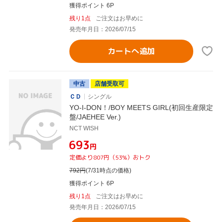
獲得ポイント 6P
残り1点
ご注文はお早めに
発売年月日：2026/07/15
カートへ追加
中古
店舗受取可
ＣＤ
シングル
YO-I-DON！/BOY MEETS GIRL(初回生産限定
盤/JAEHEE Ver.)
NCT WISH
¥693
円
定価より807円（53%）おトク
792
円
(7/31時点の価格)
獲得ポイント 6P
残り1点
ご注文はお早めに
発売年月日：2026/07/15