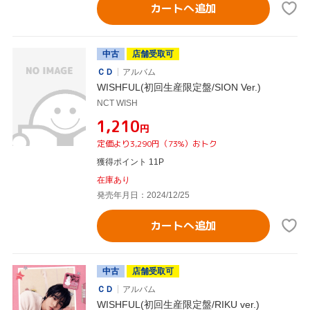
カートへ追加
中古
店舗受取可
ＣＤ
アルバム
WISHFUL(初回生産限定盤/SION Ver.)
NCT WISH
¥1,210
円
定価より3,290円（73%）おトク
獲得ポイント 11P
在庫あり
発売年月日：2024/12/25
カートへ追加
中古
店舗受取可
ＣＤ
アルバム
WISHFUL(初回生産限定盤/RIKU ver.)