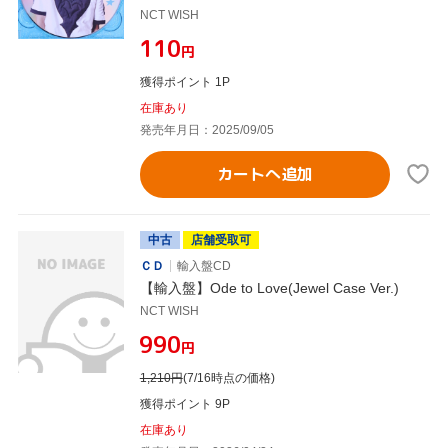
NCT WISH
¥110
円
獲得ポイント 1P
在庫あり
発売年月日：2025/09/05
カートへ追加
中古
店舗受取可
ＣＤ
輸入盤CD
【輸入盤】Ode to Love(Jewel Case Ver.)
NCT WISH
¥990
円
1,210
円
(7/16時点の価格)
獲得ポイント 9P
在庫あり