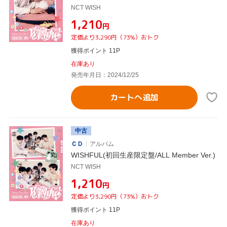
NCT WISH
¥1,210
円
定価より3,290円（73%）おトク
獲得ポイント 11P
在庫あり
発売年月日：2024/12/25
カートへ追加
中古
ＣＤ
アルバム
WISHFUL(初回生産限定盤/ALL Member Ver.)
NCT WISH
¥1,210
円
定価より3,290円（73%）おトク
獲得ポイント 11P
在庫あり