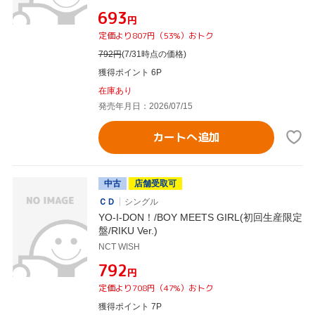
¥693
円
定価より807円（53%）おトク
792
円
(7/31時点の価格)
獲得ポイント 6P
在庫あり
発売年月日：2026/07/15
カートへ追加
中古
店舗受取可
ＣＤ
シングル
YO-I-DON！/BOY MEETS GIRL(初回生産限定
盤/RIKU Ver.)
NCT WISH
¥792
円
定価より708円（47%）おトク
獲得ポイント 7P