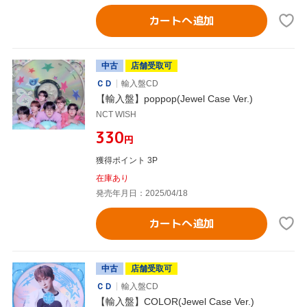
カートへ追加
中古
店舗受取可
ＣＤ
輸入盤CD
【輸入盤】poppop(Jewel Case Ver.)
NCT WISH
¥330
円
獲得ポイント 3P
在庫あり
発売年月日：2025/04/18
カートへ追加
中古
店舗受取可
ＣＤ
輸入盤CD
【輸入盤】COLOR(Jewel Case Ver.)