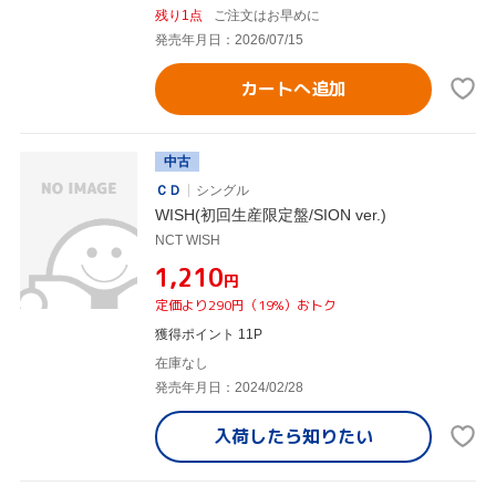
残り1点
ご注文はお早めに
発売年月日：2026/07/15
カートへ追加
中古
ＣＤ
シングル
WISH(初回生産限定盤/SION ver.)
NCT WISH
¥1,210
円
定価より290円（19%）おトク
獲得ポイント 11P
在庫なし
発売年月日：2024/02/28
入荷したら
知りたい