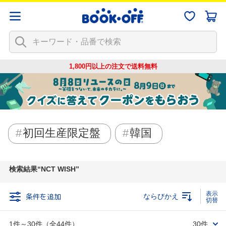
1,800円以上の注文で
送料無料
初回生産限定盤
韓国
検索結果
NCT WISH
条件を追加
ならびかえ
1件～30件（全44件）
30件