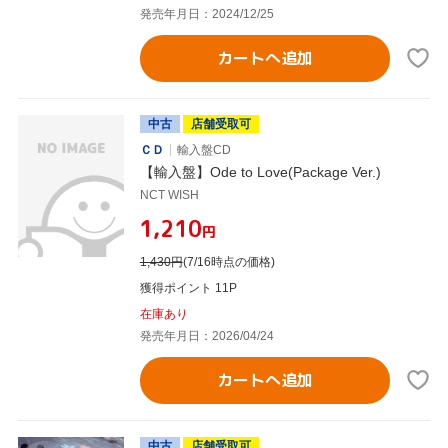
発売年月日：2024/12/25
カートへ追加
中古
店舗受取可
ＣＤ
輸入盤CD
【輸入盤】Ode to Love(Package Ver.)
NCT WISH
¥1,210
円
1,430
円
(7/16時点の価格)
獲得ポイント 11P
在庫あり
発売年月日：2026/04/24
カートへ追加
中古
店舗受取可