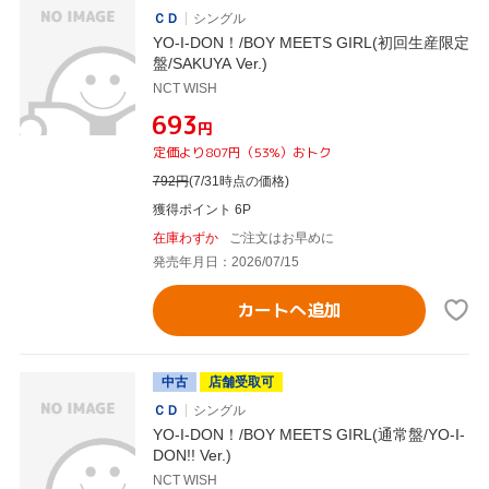
ＣＤ
シングル
YO-I-DON！/BOY MEETS GIRL(初回生産限定
盤/SAKUYA Ver.)
NCT WISH
¥693
円
定価より807円（53%）おトク
792
円
(7/31時点の価格)
獲得ポイント 6P
在庫わずか
ご注文はお早めに
発売年月日：2026/07/15
カートへ追加
中古
店舗受取可
ＣＤ
シングル
YO-I-DON！/BOY MEETS GIRL(通常盤/YO-I-
DON!! Ver.)
NCT WISH