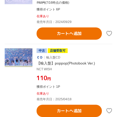
792
円
(7/16時点の価格)
獲得ポイント 6P
在庫あり
発売年月日：2024/09/29
カートへ追加
中古
店舗受取可
ＣＤ
輸入盤CD
【輸入盤】poppop(Photobook Ver.)
NCT WISH
¥110
円
獲得ポイント 1P
在庫あり
発売年月日：2025/04/18
カートへ追加