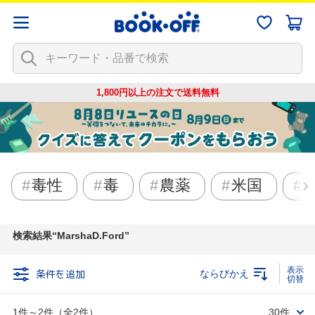
1,800円以上の注文で
送料無料
毒性
毒
農薬
米国
検索結果
MarshaD.Ford
条件を追加
ならびかえ
1件～2件（全2件）
30件