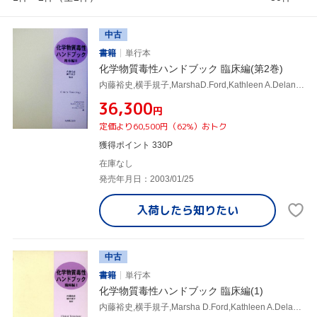
中古
書籍
単行本
化学物質毒性ハンドブック 臨床編(第2巻)
内藤裕史,横手規子,MarshaD.Ford,Kathleen A.Delaney,Louis J.Ling,TimothyErickson
¥36,300
円
定価より60,500円（62%）おトク
獲得ポイント 330P
在庫なし
発売年月日：2003/01/25
入荷したら
知りたい
中古
書籍
単行本
化学物質毒性ハンドブック 臨床編(1)
内藤裕史,横手規子,Marsha D.Ford,Kathleen A.Delaney,Louis J.Ling,TimothyErickson