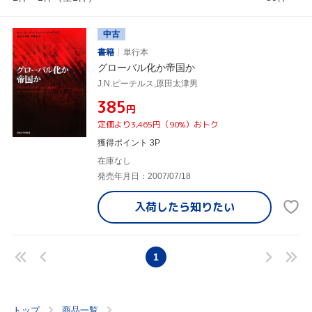
中古
書籍
単行本
グローバル化か帝国か
J.N.ピーテルス,原田太津男
¥385
円
定価より3,465円（90%）おトク
獲得ポイント 3P
在庫なし
発売年月日：2007/07/18
入荷したら
知りたい
1
トップ
商品一覧