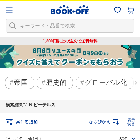
1,800円以上の注文で
送料無料
帝国
歴史的
グローバル化
検索結果
J.N.ピーテルス
条件を追加
ならびかえ
1件～1件（全1件）
30件