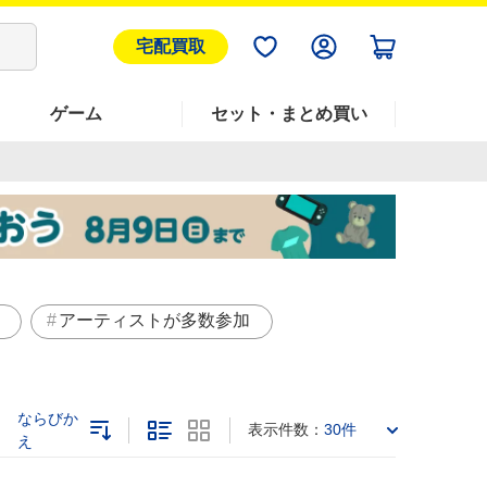
宅配買取
ゲーム
セット・まとめ買い
アーティストが多数参加
ならびか
表示件数：
30件
え