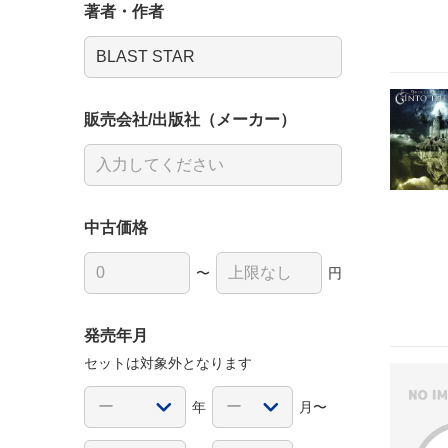
著者・作者
販売会社/出版社（メーカー）
中古価格
〜
円
発売年月
セットは対象外となります
年
月〜