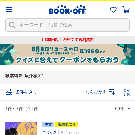
1,800円以上の注文で
送料無料
検索結果
魚介忘太
条件を追加
ならびかえ
1件～2件（全2件）
60件
中古
店舗受取可
コミック
MFCジーン