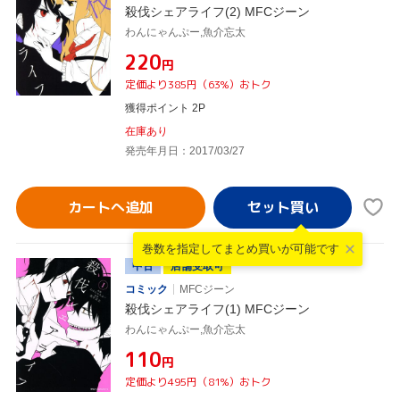
殺伐シェアライフ(2) MFCジーン
わんにゃんぷー,魚介忘太
¥220
円
定価より385円（63%）おトク
獲得ポイント 2P
在庫あり
発売年月日：2017/03/27
カートへ追加
巻数を指定して
まとめ買いが可能です
中古
店舗受取可
コミック
MFCジーン
殺伐シェアライフ(1) MFCジーン
わんにゃんぷー,魚介忘太
¥110
円
定価より495円（81%）おトク