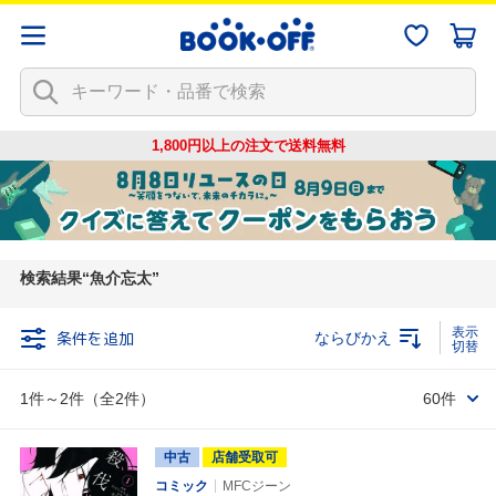
1,800円以上の注文で
送料無料
検索結果
魚介忘太
条件を追加
ならびかえ
1件～2件（全2件）
60件
中古
店舗受取可
コミック
MFCジーン