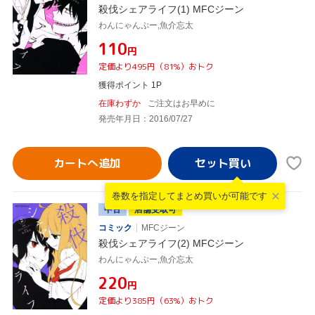
殺伐シェアライフ(1) MFCジーン
わんにゃんぷー,魚介忘太
¥110
円
定価より495円（81%）おトク
獲得ポイント 1P
在庫わずか
ご注文はお早めに
発売年月日：2016/07/27
カートへ追加
巻数を指定して
まとめ買いが可能です
中古
店舗受取可
コミック
MFCジーン
殺伐シェアライフ(2) MFCジーン
わんにゃんぷー,魚介忘太
¥220
円
定価より385円（63%）おトク