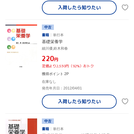
入荷したら
知りたい
中古
書籍
単行本
基礎栄養学
細川優,鈴木和春
¥220
円
定価より2,530円（92%）おトク
獲得ポイント 2P
在庫なし
発売年月日：2012/04/01
入荷したら
知りたい
中古
書籍
単行本