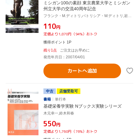
ミシガン100の素顔 東京農業大学とミシガン
州立大学の交流40周年記念
フランク・M.ディトリ,パトリシア・W.ディトリ,岩井慎一,惟村直公,鈴木和春,山嵜文男
¥110
円
定価より1,870円（94%）おトク
獲得ポイント 1P
残り1点
ご注文はお早めに
発売年月日：2007/04/01
カートへ追加
中古
店舗受取可
書籍
単行本
基礎栄養学実験 Nブックス実験シリーズ
木元幸一,鈴木和春
¥550
円
定価より1,760円（76%）おトク