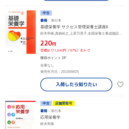
中古
書籍
単行本
基礎栄養学 サクセス管理栄養士講座6
鈴木和春,真鍋祐之,上原万里子,全国栄養士養成施設協会,日本栄養士会
¥220
円
定価より1,540円（87%）おトク
獲得ポイント 2P
在庫なし
発売年月日：2010/09/25
入荷したら
知りたい
中古
店舗受取可
書籍
単行本
応用栄養学
鈴木和春