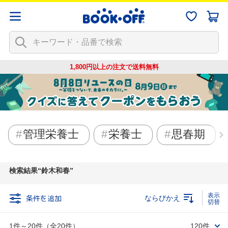
1,800円以上の注文で
送料無料
管理栄養士
栄養士
思春期
検索結果
鈴木和春
条件を追加
ならびかえ
1件～20件（全20件）
120件