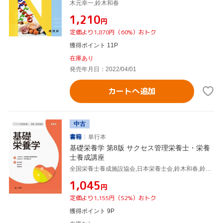
木元幸一,鈴木和春
¥1,210
円
定価より1,870円（60%）おトク
獲得ポイント 11P
在庫あり
発売年月日：2022/04/01
カートへ追加
中古
書籍
単行本
基礎栄養学 第8版 サクセス管理栄養士・栄養
士養成講座
全国栄養士養成施設協会,日本栄養士会,鈴木和春,鈴木孝子,梶田泰孝
¥1,045
円
定価より1,155円（52%）おトク
獲得ポイント 9P