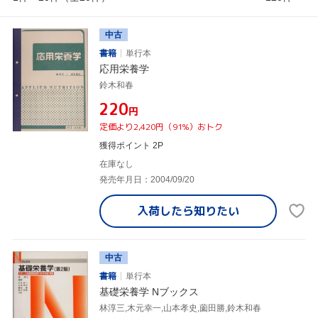
中古
書籍
単行本
応用栄養学
鈴木和春
¥220
円
定価より2,420円（91%）おトク
獲得ポイント 2P
在庫なし
発売年月日：2004/09/20
入荷したら
知りたい
中古
書籍
単行本
基礎栄養学 Nブックス
林淳三,木元幸一,山本孝史,薗田勝,鈴木和春