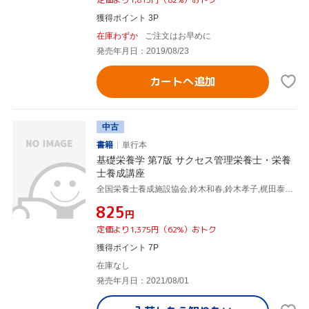
獲得ポイント 3P
在庫わずか
ご注文はお早めに
発売年月日：2019/08/23
カートへ追加
中古
書籍
単行本
基礎栄養学 第7版 サクセス管理栄養士・栄養
士養成講座
全国栄養士養成施設協会,鈴木和春,鈴木孝子,梶田泰孝,日本栄養士会
¥825
円
定価より1,375円（62%）おトク
獲得ポイント 7P
在庫なし
発売年月日：2021/08/01