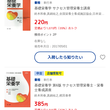
書籍
単行本
基礎栄養学 サクセス管理栄養士講座
鈴木和春,真鍋祐之,全国栄養士養成施設協会,日本栄養士会,上原万里子
¥220
円
定価より1,870円（89%）おトク
獲得ポイント 2P
在庫なし
発売年月日：2017/05/01
入荷したら
知りたい
中古
店舗受取可
書籍
単行本
基礎栄養学 第6版 サクセス管理栄養士・栄養
士養成講座
鈴木和春,真鍋祐之,梶田泰孝
¥385
円
定価より1,815円（82%）おトク