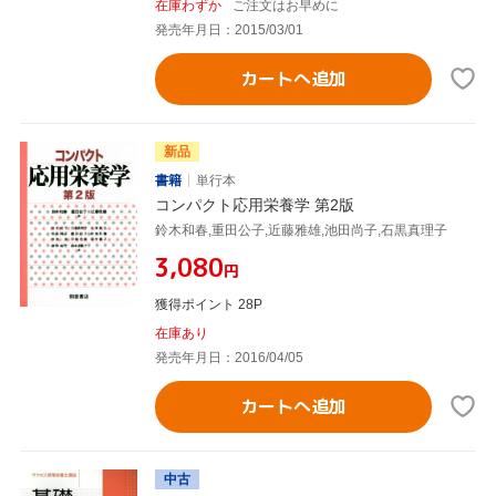
在庫わずか
ご注文はお早めに
発売年月日：2015/03/01
カートへ追加
新品
書籍
単行本
コンパクト応用栄養学 第2版
鈴木和春,重田公子,近藤雅雄,池田尚子,石黒真理子
¥3,080
円
獲得ポイント 28P
在庫あり
発売年月日：2016/04/05
カートへ追加
中古