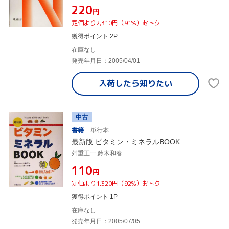
¥220
円
定価より2,310円（91%）おトク
獲得ポイント 2P
在庫なし
発売年月日：2005/04/01
入荷したら
知りたい
中古
書籍
単行本
最新版 ビタミン・ミネラルBOOK
舛重正一,鈴木和春
¥110
円
定価より1,320円（92%）おトク
獲得ポイント 1P
在庫なし
発売年月日：2005/07/05