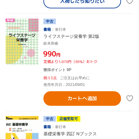
入荷したら
知りたい
中古
書籍
単行本
ライフステージ栄養学 第2版
鈴木和春
¥990
円
定価より1,870円（65%）おトク
獲得ポイント 9P
残り1点
ご注文はお早めに
発売年月日：2021/09/01
カートへ追加
中古
店舗受取可
書籍
単行本
基礎栄養学 四訂 Nブックス