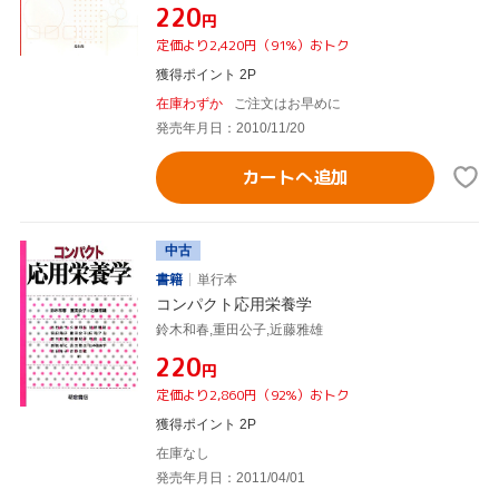
¥220
円
定価より2,420円（91%）おトク
獲得ポイント 2P
在庫わずか
ご注文はお早めに
発売年月日：2010/11/20
カートへ追加
中古
書籍
単行本
コンパクト応用栄養学
鈴木和春,重田公子,近藤雅雄
¥220
円
定価より2,860円（92%）おトク
獲得ポイント 2P
在庫なし
発売年月日：2011/04/01