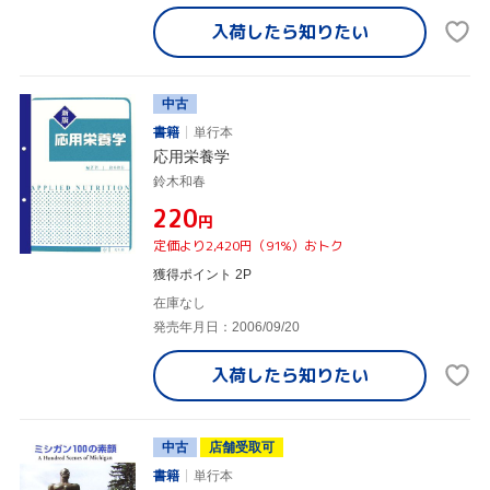
入荷したら
知りたい
中古
書籍
単行本
応用栄養学
鈴木和春
¥220
円
定価より2,420円（91%）おトク
獲得ポイント 2P
在庫なし
発売年月日：2006/09/20
入荷したら
知りたい
中古
店舗受取可
書籍
単行本