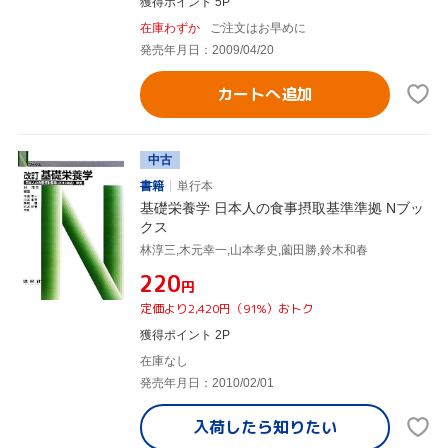
獲得ポイント 5P
在庫わずか
ご注文はお早めに
発売年月日：2009/04/20
カートへ追加
中古
書籍
単行本
基礎栄養学 日本人の食事摂取基準準拠 Nブッ
クス
林淳三,木元幸一,山本孝史,薗田勝,鈴木和春
¥220
円
定価より2,420円（91%）おトク
獲得ポイント 2P
在庫なし
発売年月日：2010/02/01
入荷したら
知りたい