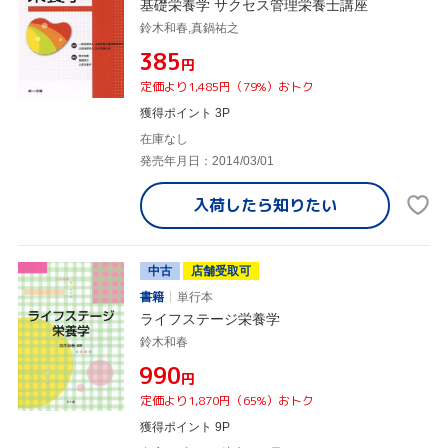
基礎栄養学 サクセス管理栄養士講座
鈴木和春,真鍋祐之
¥385
円
定価より1,485円（79%）おトク
獲得ポイント 3P
在庫なし
発売年月日：2014/03/01
入荷したら
知りたい
中古
店舗受取可
書籍
単行本
ライフステージ栄養学
鈴木和春
¥990
円
定価より1,870円（65%）おトク
獲得ポイント 9P