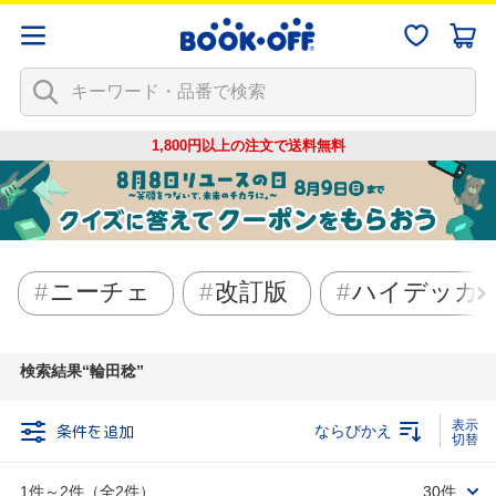
1,800円以上の注文で
送料無料
ニーチェ
改訂版
ハイデッガ
検索結果
輪田稔
条件を追加
ならびかえ
1件～2件（全2件）
30件