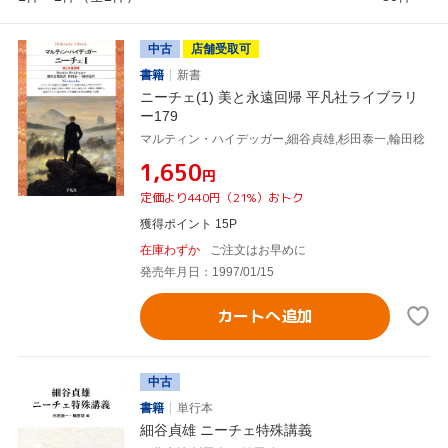
中古
店舗受取可
書籍
新書
ニーチェ(1) 美と永遠回帰 平凡社ライブラリ
ー179
マルティン・ハイデッガー,細谷貞雄,杉田泰一,輪田稔
¥1,650
円
定価より440円（21%）おトク
獲得ポイント 15P
在庫わずか
ご注文はお早めに
発売年月日：1997/01/15
カートへ追加
中古
書籍
単行本
細谷貞雄 ニーチェ特殊講義