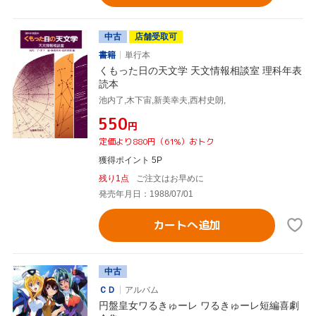
中古
店舗受取可
書籍
単行本
くもった日の天文学 天文情報相談室 理科年表
読本
池内了,木下宙,新美幸夫,西村史朗,
¥550
円
定価より880円（61%）おトク
獲得ポイント 5P
残り1点
ご注文はお早めに
発売年月日：1988/07/01
カートへ追加
中古
ＣＤ
アルバム
円盤皇女ワるきゅーレ ワるきゅーレ短編喜劇