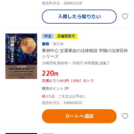
発売年月日：1999/11/18
入荷したら
知りたい
中古
店舗受取可
書籍
単行本
事例中心 交通事故の法律相談 学陽の法律百科
シリーズ
大嶋芳樹,西村孝一,羽成守,本間通義,加藤了
¥220
円
定価より1,650円（88%）おトク
獲得ポイント 2P
残り1点
ご注文はお早めに
発売年月日：1989/04/20
カートへ追加