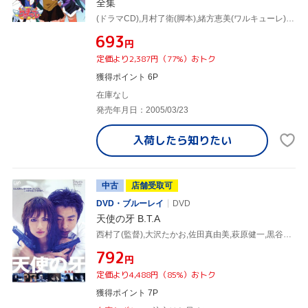
全集
(ドラマCD),月村了衛(脚本),緒方恵美(ワルキューレ),望月久代(ワるきゅーレ),鈴村健一(時野和人),南央美(時野リカ),西村ちなみ(ハイドラ),千葉紗子(七村秋菜)
¥693
円
定価より2,387円（77%）おトク
獲得ポイント 6P
在庫なし
発売年月日：2005/03/23
入荷したら
知りたい
中古
店舗受取可
DVD・ブルーレイ
DVD
天使の牙 B.T.A
西村了(監督),大沢たかお,佐田真由美,萩原健一,黒谷友香,西村雅彦,寺田敏雄(脚本),落合正幸(脚本)
¥792
円
定価より4,488円（85%）おトク
獲得ポイント 7P