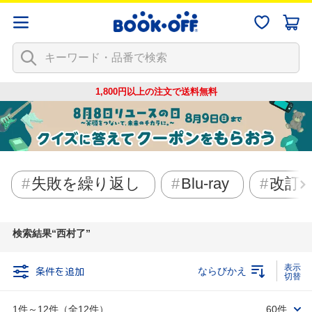
1,800円以上の注文で
送料無料
失敗を繰り返し
Blu-ray
改訂
検索結果
西村了
条件を追加
ならびかえ
1件～12件（全12件）
60件