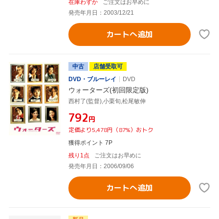
在庫わずか
ご注文はお早めに
発売年月日：2003/12/21
カートへ追加
中古
店舗受取可
DVD・ブルーレイ
DVD
ウォーターズ(初回限定版)
西村了(監督),小栗旬,松尾敏伸
¥792
円
定価より5,478円（87%）おトク
獲得ポイント 7P
残り1点
ご注文はお早めに
発売年月日：2006/09/06
カートへ追加