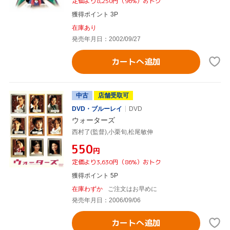
定価より8,250円（96%）おトク
獲得ポイント 3P
在庫あり
発売年月日：2002/09/27
カートへ追加
中古
店舗受取可
DVD・ブルーレイ
DVD
ウォーターズ
西村了(監督),小栗旬,松尾敏伸
¥550
円
定価より3,630円（86%）おトク
獲得ポイント 5P
在庫わずか
ご注文はお早めに
発売年月日：2006/09/06
カートへ追加