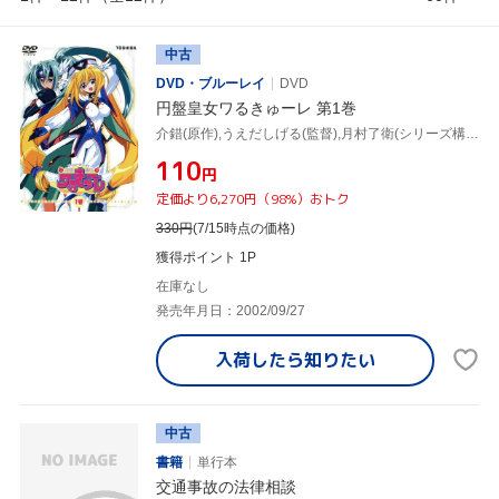
中古
DVD・ブルーレイ
DVD
円盤皇女ワるきゅーレ 第1巻
介錯(原作),うえだしげる(監督),月村了衛(シリーズ構成、脚本),藤井まき(キャラクターデザイン),緒方恵美(ワルキューレ),望月久代(ワるきゅーレ),鈴村健一(時野和人),西村ちなみ(ハイドラ)
¥110
円
定価より6,270円（98%）おトク
330
円
(7/15時点の価格)
獲得ポイント 1P
在庫なし
発売年月日：2002/09/27
入荷したら
知りたい
中古
書籍
単行本
交通事故の法律相談