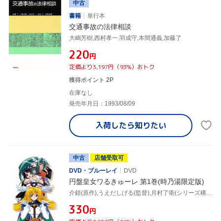
中古
書籍
単行本
交通事故の法律相談
大嶋芳樹,西村孝一,羽成守,本間通義,加藤了
¥220
円
定価より3,197円（93%）おトク
獲得ポイント 2P
在庫なし
発売年月日：1993/08/09
入荷したら
知りたい
中古
店舗受取可
DVD・ブルーレイ
DVD
円盤皇女ワるきゅーレ 第1巻(時乃湯限定版)
介錯(原作),うえだしげる(監督),月村了衛(シリーズ構成)(脚本),藤井まき(キャラクターデザイン),ワルキューレ:緒方恵美,(ワるきゅーレ)望月久代,時野和人:鈴村健一,ハイドラ:西村ちなみ
¥330
円