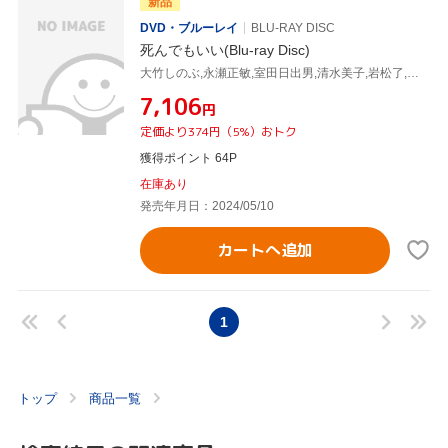
新品
DVD・ブルーレイ
BLU-RAY DISC
死んでもいい(Blu-ray Disc)
大竹しのぶ,永瀬正敏,室田日出男,清水美子,岩松了,石井隆,西村望,安川午朗
¥7,106
円
定価より374円（5%）おトク
獲得ポイント 64P
在庫あり
発売年月日：2024/05/10
カートへ追加
1
トップ
商品一覧