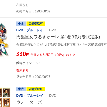
在庫なし
発売年月日：1993/08/09
中古
店舗受取可
DVD・ブルーレイ
DVD
円盤皇女ワるきゅーレ 第1巻(時乃湯限定版)
¥330
円
定価より8,250円（96%）おトク
獲得ポイント 3P
在庫あり
発売年月日：2002/09/27
中古
店舗受取可
DVD・ブルーレイ
DVD
ウォーターズ