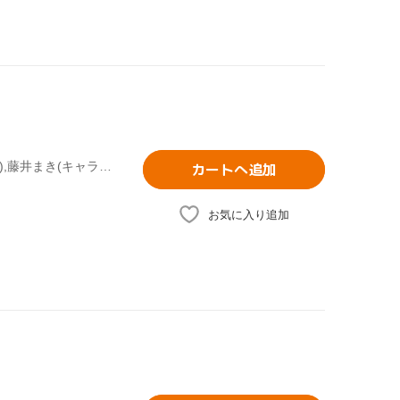
介錯(原作),うえだしげる(監督),月村了衛(シリーズ構成)(脚本),藤井まき(キャラクターデザイン),ワルキューレ:緒方恵美,(ワるきゅーレ)望月久代,時野和人:鈴村健一,ハイドラ:西村ちなみ
カートへ追加
お気に入り追加