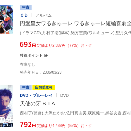
中古
ＣＤ
アルバム
円盤皇女ワるきゅーレ ワるきゅーレ短編喜劇
¥693
円
定価より2,387円（77%）おトク
獲得ポイント 6P
在庫なし
発売年月日：2005/03/23
中古
店舗受取可
DVD・ブルーレイ
DVD
天使の牙 B.T.A
¥792
円
定価より4,488円（85%）おトク