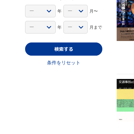
年
月〜
年
月まで
検索する
条件をリセット