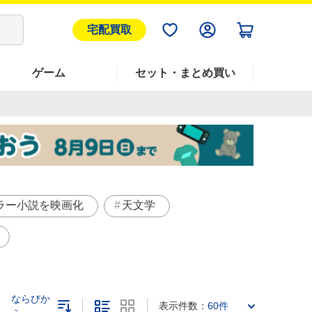
宅配買取
ゲーム
セット・まとめ買い
ラー小説を映画化
天文学
ならびか
表示件数：
60件