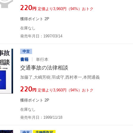
¥220
円
定価より3,960円（94%）おトク
獲得ポイント 2P
在庫なし
発売年月日：1997/03/14
中古
書籍
単行本
交通事故の法律相談
加藤了,大嶋芳樹,羽成守,西村孝一,本間通義
¥220
円
定価より3,960円（94%）おトク
獲得ポイント 2P
在庫なし
発売年月日：1999/11/18
中古
店舗受取可