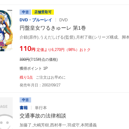
中古
店舗受取可
DVD・ブルーレイ
DVD
円盤皇女ワるきゅーレ 第1巻
¥110
円
定価より6,270円（98%）おトク
330
円
(7/15時点の価格)
獲得ポイント 1P
残り1点
ご注文はお早めに
発売年月日：2002/09/27
中古
書籍
単行本
交通事故の法律相談
加藤了,大嶋芳樹,西村孝一,羽成守,本間通義