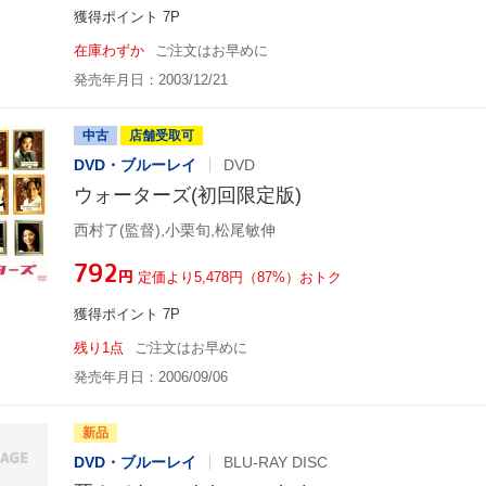
獲得ポイント 7P
在庫わずか
ご注文はお早めに
発売年月日：2003/12/21
中古
店舗受取可
DVD・ブルーレイ
DVD
ウォーターズ(初回限定版)
西村了(監督),小栗旬,松尾敏伸
¥792
円
定価より5,478円（87%）おトク
獲得ポイント 7P
残り1点
ご注文はお早めに
発売年月日：2006/09/06
新品
DVD・ブルーレイ
BLU-RAY DISC