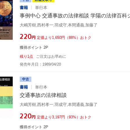
書籍
単行本
事例中心 交通事故の法律相談 学陽の法律百科
大嶋芳樹,西村孝一,羽成守,本間通義,加藤了
¥220
円
定価より1,650円（88%）おトク
獲得ポイント 2P
残り1点
ご注文はお早めに
発売年月日：1989/04/20
中古
書籍
単行本
交通事故の法律相談
大嶋芳樹,西村孝一,羽成守,本間通義,加藤了
¥220
円
定価より3,197円（93%）おトク
獲得ポイント 2P