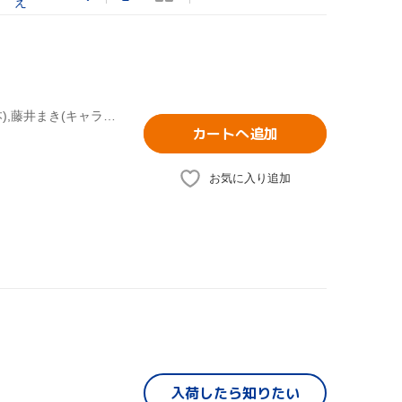
え
介錯(原作),うえだしげる(監督),月村了衛(シリーズ構成、脚本),藤井まき(キャラクターデザイン),緒方恵美(ワルキューレ),望月久代(ワるきゅーレ),鈴村健一(時野和人),西村ちなみ(ハイドラ)
カートへ追加
お気に入り追加
入荷したら
知りたい