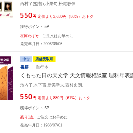
西村了(監督),小栗旬,松尾敏伸
¥550
円
定価より3,630円（86%）おトク
獲得ポイント 5P
在庫わずか
ご注文はお早めに
発売年月日：2006/09/06
中古
店舗受取可
書籍
単行本
くもった日の天文学 天文情報相談室 理科年表
池内了,木下宙,新美幸夫,西村史朗,
¥550
円
定価より880円（61%）おトク
獲得ポイント 5P
残り1点
ご注文はお早めに
発売年月日：1988/07/01