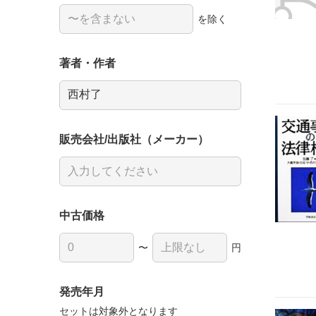
を除く
著者・作者
販売会社/出版社（メーカー）
中古価格
〜
円
発売年月
セットは対象外となります