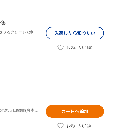
全集
(ドラマCD),月村了衛(脚本),緒方恵美(ワルキューレ),望月久代(ワるきゅーレ),鈴村健一(時野和人),南央美(時野リカ),西村ちなみ(ハイドラ),千葉紗子(七村秋菜)
入荷したら
知りたい
お気に入り追加
西村了(監督),大沢たかお,佐田真由美,萩原健一,黒谷友香,西村雅彦,寺田敏雄(脚本),落合正幸(脚本)
カートへ追加
お気に入り追加