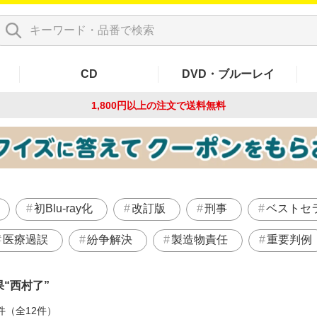
CD
DVD・ブルーレイ
1,800円以上の注文で
送料無料
初Blu-ray化
改訂版
刑事
ベストセ
医療過誤
紛争解決
製造物責任
重要判例
果
西村了
件（全12件）