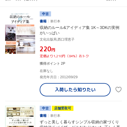
中古
書籍
単行本
収納のルール&アイディア集 1K～3DKの実例
がいっぱい
文化出版局,西口理恵子
¥220
円
定価より1,210円（84%）おトク
獲得ポイント 2P
在庫なし
発売年月日：2012/09/29
入荷したら
知りたい
中古
店舗受取可
書籍
単行本
ずっと美しく暮らすシンプル収納の家づくり