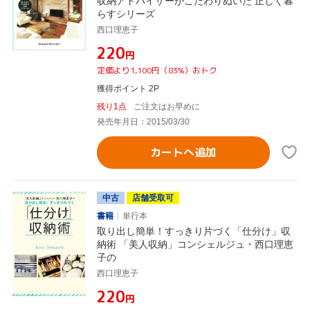
収納アドバイザーがこだわりぬいた 正しく暮
らすシリーズ
西口理恵子
¥220
円
定価より1,100円（83%）おトク
獲得ポイント 2P
残り1点
ご注文はお早めに
発売年月日：2015/03/30
カートへ追加
中古
店舗受取可
書籍
単行本
取り出し簡単！すっきり片づく「仕分け」収
納術 「美人収納」コンシェルジュ・西口理恵
子の
西口理恵子
¥220
円