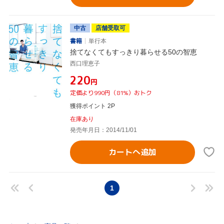
中古
店舗受取可
書籍
単行本
捨てなくてもすっきり暮らせる50の智恵
西口理恵子
¥220
円
定価より990円（81%）おトク
獲得ポイント 2P
在庫あり
発売年月日：2014/11/01
カートへ追加
1