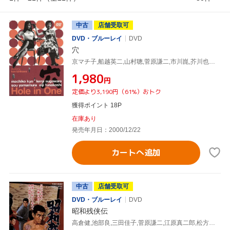
中古
店舗受取可
DVD・ブルーレイ
DVD
穴
京マチ子,船越英二,山村聰,菅原謙二,市川崑,芥川也寸志
¥1,980
円
定価より3,190円（61%）おトク
獲得ポイント 18P
在庫あり
発売年月日：2000/12/22
カートへ追加
中古
店舗受取可
DVD・ブルーレイ
DVD
昭和残侠伝
高倉健,池部良,三田佳子,菅原謙二,江原真二郎,松方弘樹,佐伯清