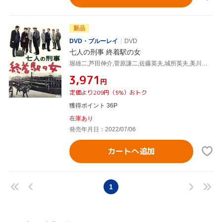
新品
DVD・ブルーレイ
DVD
七人の刑事 終着駅の女
堀雄二,芦田伸介,菅原謙二,佐藤英夫,城所英夫,美川陽一郎,天田俊明,若杉光夫(監督)
¥3,971
円
定価より209円（5%）おトク
獲得ポイント 36P
在庫あり
発売年月日：2022/07/06
カートへ追加
1