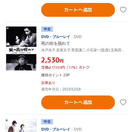
カートへ追加
中古
DVD・ブルーレイ
DVD
死の街を脱れて
水戸光子,若尾文子,菅原謙二,小石栄一(監督),五島田鶴子(原作)
¥2,530
円
定価より550円（17%）おトク
獲得ポイント 23P
在庫あり
発売年月日：2015/12/18
カートへ追加
中古
DVD・ブルーレイ
DVD