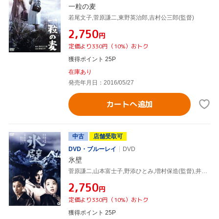
一粒の麦
若尾文子,菅原謙二,東野英治郎,吉村公三郎(監督)
¥2,750
円
定価より330円（10%）おトク
獲得ポイント 25P
在庫あり
発売年月日：2016/05/27
カートへ追加
中古
店舗受取可
DVD・ブルーレイ
DVD
氷壁
菅原謙二,山本富士子,野添ひとみ,増村保造(監督),井上靖(原作)
¥2,750
円
定価より330円（10%）おトク
獲得ポイント 25P