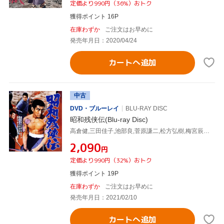
定価より990円（36%）おトク
獲得ポイント 16P
在庫わずか
ご注文はお早めに
発売年月日：2020/04/24
カートへ追加
中古
DVD・ブルーレイ
BLU-RAY DISC
昭和残侠伝(Blu-ray Disc)
高倉健,三田佳子,池部良,菅原謙二,松方弘樹,梅宮辰夫,佐伯清(監督),菊池俊輔(音楽)
¥2,090
円
定価より990円（32%）おトク
獲得ポイント 19P
在庫わずか
ご注文はお早めに
発売年月日：2021/02/10
カートへ追加