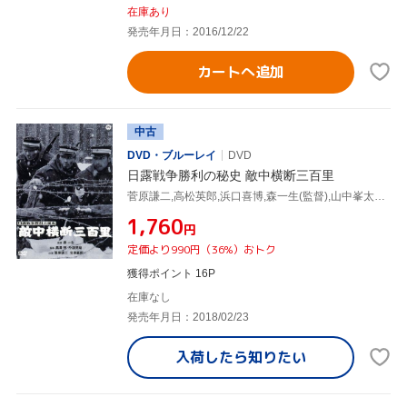
在庫あり
発売年月日：2016/12/22
カートへ追加
中古
DVD・ブルーレイ
DVD
日露戦争勝利の秘史 敵中横断三百里
菅原謙二,高松英郎,浜口喜博,森一生(監督),山中峯太郎(原作)
¥1,760
円
定価より990円（36%）おトク
獲得ポイント 16P
在庫なし
発売年月日：2018/02/23
入荷したら
知りたい