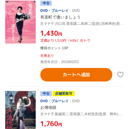
中古
DVD・ブルーレイ
DVD
有楽町で逢いましょう
京マチ子,川口浩,菅原謙二,島耕二(監督),宮崎博史(原作)
¥1,430
円
定価より1,320円（48%）おトク
獲得ポイント 13P
在庫あり
発売年月日：2019/02/22
カートへ追加
中古
店舗受取可
DVD・ブルーレイ
DVD
お傳地獄
京マチ子,船越英二,菅原謙二,木村恵吾(監督、脚本),邦枝完二(原作),小川寛興(音楽)
¥1,760
円