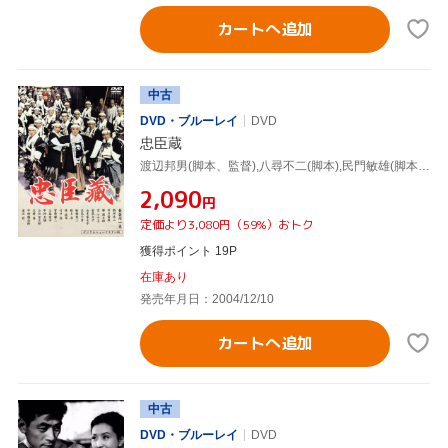
カートへ追加
中古
DVD・ブルーレイ
DVD
忠臣蔵
渡辺邦男(脚本、監督),八尋不二(脚本),民門敏雄(脚本),市川雷蔵,長谷川一夫(大石内蔵助),勝新太郎(赤垣源蔵),鶴田浩二(岡野金右衛門),菅原謙二(関根弥次郎)
¥2,090
円
定価より3,080円（59%）おトク
獲得ポイント 19P
在庫あり
発売年月日：2004/12/10
カートへ追加
中古
DVD・ブルーレイ
DVD