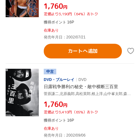
¥1,760
円
定価より3,190円（64%）おトク
獲得ポイント 16P
在庫あり
発売年月日：2002/07/21
カートへ追加
中古
DVD・ブルーレイ
DVD
日露戦争勝利の秘史・敵中横断三百里
菅原謙二,北原義郎,高松英郎,根上淳,山中峯太郎,森一生,黒澤明,鈴木静一
¥1,760
円
定価より3,410円（65%）おトク
獲得ポイント 16P
在庫あり
発売年月日：2002/09/06