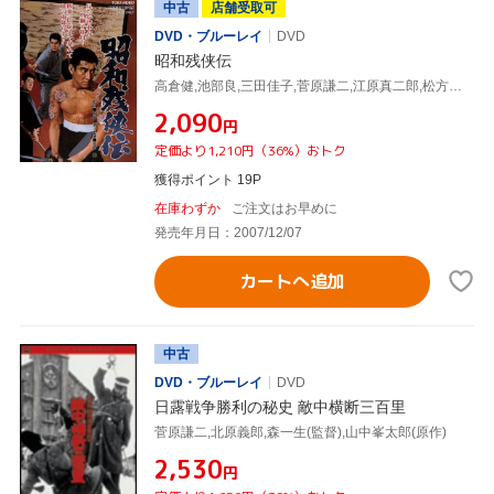
中古
店舗受取可
DVD・ブルーレイ
DVD
昭和残侠伝
高倉健,池部良,三田佳子,菅原謙二,江原真二郎,松方弘樹,佐伯清(監督)
¥2,090
円
定価より1,210円（36%）おトク
獲得ポイント 19P
在庫わずか
ご注文はお早めに
発売年月日：2007/12/07
カートへ追加
中古
DVD・ブルーレイ
DVD
日露戦争勝利の秘史 敵中横断三百里
菅原謙二,北原義郎,森一生(監督),山中峯太郎(原作)
¥2,530
円