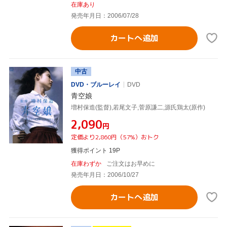
在庫あり
発売年月日：2006/07/28
カートへ追加
中古
DVD・ブルーレイ
DVD
青空娘
増村保造(監督),若尾文子,菅原謙二,源氏鶏太(原作)
¥2,090
円
定価より2,860円（57%）おトク
獲得ポイント 19P
在庫わずか
ご注文はお早めに
発売年月日：2006/10/27
カートへ追加