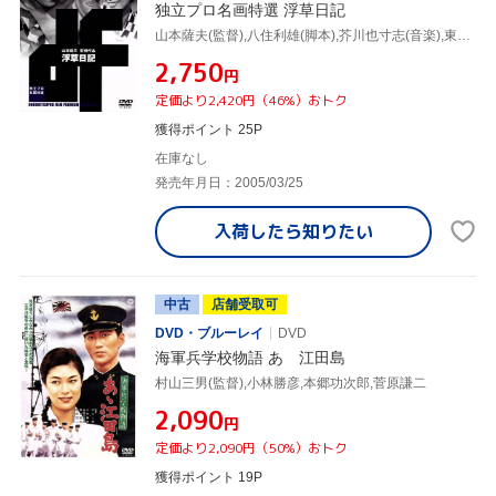
独立プロ名画特選 浮草日記
山本薩夫(監督),八住利雄(脚本),芥川也寸志(音楽),東野英治郎,津島恵子,松本克平,菅原謙二,福原秀雄
¥2,750
円
定価より2,420円（46%）おトク
獲得ポイント 25P
在庫なし
発売年月日：2005/03/25
入荷したら
知りたい
中古
店舗受取可
DVD・ブルーレイ
DVD
海軍兵学校物語 あゝ江田島
村山三男(監督),小林勝彦,本郷功次郎,菅原謙二
¥2,090
円
定価より2,090円（50%）おトク
獲得ポイント 19P