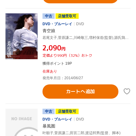
中古
店舗受取可
DVD・ブルーレイ
DVD
青空娘
若尾文子,菅原謙二,川崎敬三,増村保造(監督),源氏鶏太(原作)
¥2,090
円
定価より990円（32%）おトク
獲得ポイント 19P
在庫あり
発売年月日：2014/06/27
カートへ追加
中古
店舗受取可
DVD・ブルーレイ
DVD
暴風圏
叶順子,菅原謙二,田宮二郎,渡辺邦男(監督、脚本)