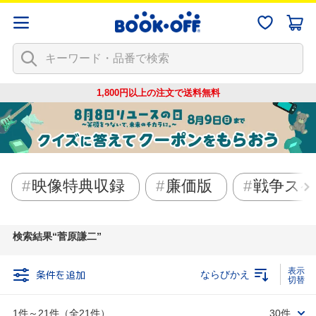
1,800円以上の注文で
送料無料
映像特典収録
廉価版
戦争ス
検索結果
菅原謙二
条件を追加
ならびかえ
1件～21件（全21件）
30件